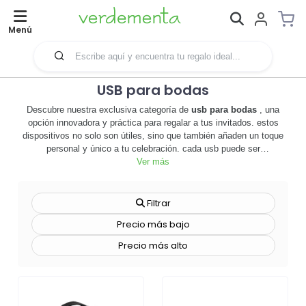
Menú
USB para bodas
Descubre nuestra exclusiva categoría de
usb para bodas
, una
opción innovadora y práctica para regalar a tus invitados. estos
dispositivos no solo son útiles, sino que también añaden un toque
personal y único a tu celebración. cada usb puede ser
personalizado con los nombres de los novios, la fecha del enlace o
Ver más
cualquier otro detalle que desees. 🎁💍 además, son una excelente
herramienta para compartir fotos y videos del gran día. los usb para
bodas son una alternativa moderna a los tradicionales recuerdos de
Filtrar
boda, y son perfectos para parejas que buscan algo diferente y
Precio más bajo
funcional. además, son una excelente opción para empresas de
eventos que buscan ofrecer a sus clientes productos promocionales
Precio más alto
de alta calidad y valor añadido. no esperes más, explora nuestra
categoría de
usb para bodas
y descubre cómo pueden hacer que
tu día especial sea aún más memorable. ¡haz tu pedido ahora y
sorprende a tus invitados con un detalle único y personalizado! 🛍️🎉