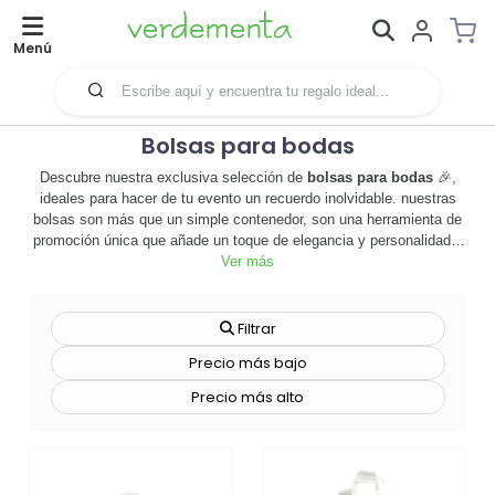
Menú
Bolsas para bodas
Descubre nuestra exclusiva selección de
bolsas para bodas
🎉,
ideales para hacer de tu evento un recuerdo inolvidable. nuestras
bolsas son más que un simple contenedor, son una herramienta de
promoción única que añade un toque de elegancia y personalidad a
tu celebración. hechas con materiales de alta calidad, estas bolsas
Ver más
son duraderas y reutilizables, lo que las convierte en un regalo
perfecto para tus invitados. además, ofrecemos una amplia gama
de opciones de personalización, desde colores y diseños hasta la
Filtrar
inclusión de tu logotipo o mensaje personal. estas bolsas no sólo
Precio más bajo
son útiles, sino que también ayudan a promover tu marca o evento
de una manera sofisticada y sutil. no importa el tamaño o el estilo
Precio más alto
de tu boda, nuestras bolsas para bodas son la elección perfecta
para añadir un toque de clase y distinción. no esperes más, explora
nuestra colección y encuentra la bolsa perfecta para tu gran día.
¡haz que tu boda sea inolvidable con nuestras
bolsas para bodas
personalizadas! 🛍️👰🤵.