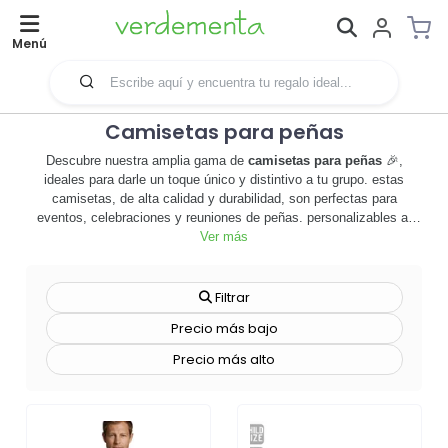
Menú
Camisetas para peñas
Descubre nuestra amplia gama de
camisetas para peñas
🎉,
ideales para darle un toque único y distintivo a tu grupo. estas
camisetas, de alta calidad y durabilidad, son perfectas para
eventos, celebraciones y reuniones de peñas. personalizables al
100%, permiten plasmar el espíritu y la identidad de tu peña,
Ver más
convirtiéndose en una herramienta de merchandising efectiva y
atractiva. además, son una excelente opción para fortalecer la
unidad y el sentido de pertenencia entre los miembros. con nuestras
Filtrar
camisetas, tu peña no pasará desapercibida, destacará entre la
Precio más bajo
multitud y dejará una impresión duradera. ofrecemos una variedad
de estilos, colores y tallas, para asegurar que cada miembro de la
Precio más alto
peña encuentre su camiseta ideal. además, nuestro proceso de
personalización es rápido, fácil y eficiente, garantizando la
satisfacción total de nuestros clientes. no esperes más,
¡haz que
tu peña brille con nuestras camisetas personalizadas!
🌟.