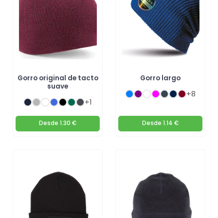
Gorro original de tacto
Gorro largo
suave
+8
+1
Desde
1.30 €
Desde
1.14 €