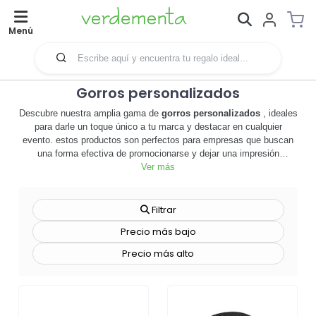
Menú
Gorros personalizados
Descubre nuestra amplia gama de
gorros personalizados
, ideales
para darle un toque único a tu marca y destacar en cualquier
evento. estos productos son perfectos para empresas que buscan
una forma efectiva de promocionarse y dejar una impresión
duradera en sus clientes. los gorros personalizados no sólo ofrecen
Ver más
una excelente visibilidad para tu marca, sino que también son útiles
y prácticos, lo que garantiza que serán utilizados una y otra vez,
manteniendo tu marca en la mente de tus clientes. ofrecemos una
Filtrar
variedad de estilos y colores para que puedas encontrar el gorro
Precio más bajo
perfecto que se adapte a tu marca. además, nuestros gorros son de
alta calidad y duraderos, lo que significa que tu inversión en
Precio más alto
merchandising será duradera. personaliza tus gorros con tu logo o
mensaje y haz que tu marca sea inolvidable. no esperes más,
explora nuestra selección de gorros personalizados y comienza a
promocionar tu marca de manera efectiva. 🧢🔝