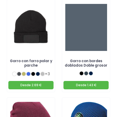
Gorro con forro polar y
Gorro con bordes
parche
doblados Doble grosor
+3
Desde
2.69 €
Desde
1.43 €