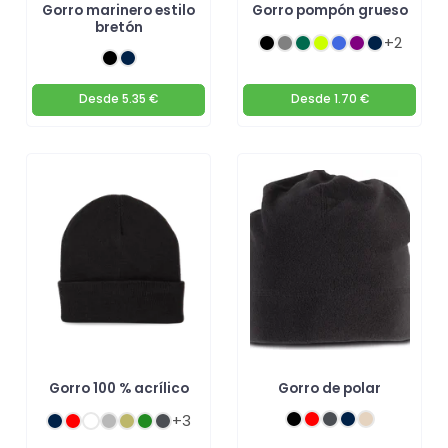
Gorro marinero estilo
Gorro pompón grueso
bretón
+2
Desde
5.35 €
Desde
1.70 €
Gorro 100 % acrílico
Gorro de polar
+3