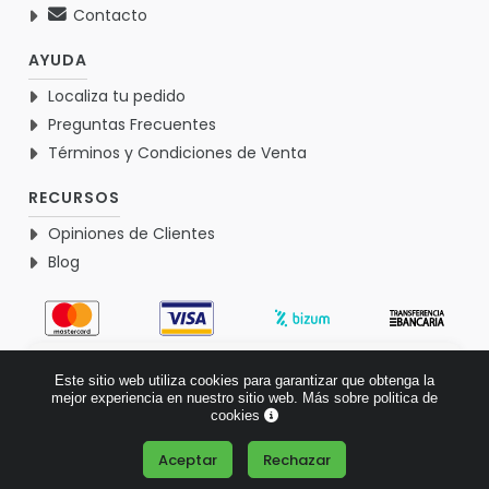
Contacto
AYUDA
Localiza tu pedido
Preguntas Frecuentes
Términos y Condiciones de Venta
RECURSOS
Opiniones de Clientes
Blog
4.9
Este sitio web utiliza cookies para garantizar que obtenga la
Basado en 1771 opiniones >
mejor experiencia en nuestro sitio web.
Más sobre politica de
cookies
Aceptar
Rechazar
¿Tienes alguna pregunta?