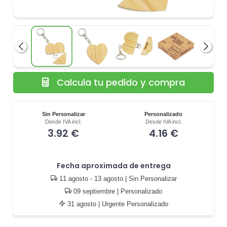
Anterior
Siguie
Calcula tu pedido y compra
Sin Personalizar
Personalizado
Desde IVA incl.
Desde IVA incl.
3.92 €
4.16 €
Fecha aproximada de entrega
11 agosto - 13 agosto
| Sin Personalizar
09 septiembre
| Personalizado
31 agosto
| Urgente Personalizado