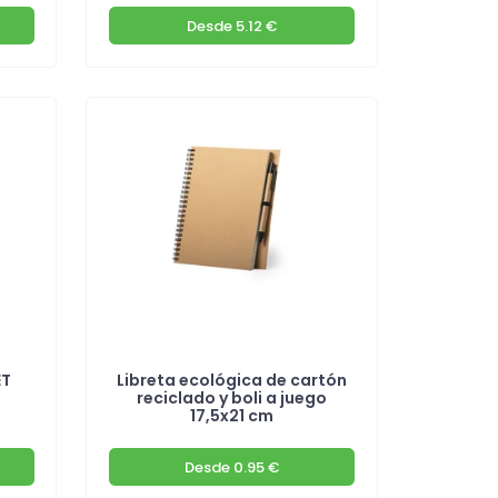
Desde
5.12 €
ET
Libreta ecológica de cartón
reciclado y boli a juego
17,5x21 cm
Desde
0.95 €