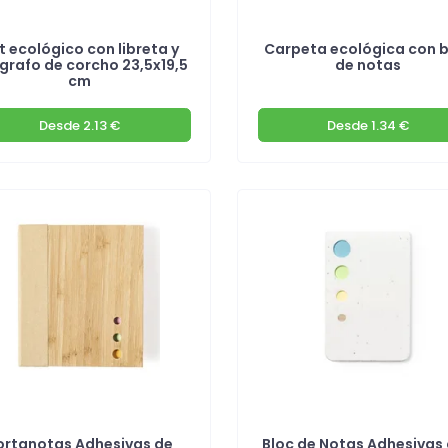
t ecológico con libreta y
Carpeta ecológica con 
ígrafo de corcho 23,5x19,5
de notas
cm
Desde
2.13 €
Desde
1.34 €
ortanotas Adhesivas de
Bloc de Notas Adhesivas