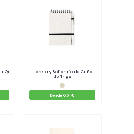
r Qi
Libreta y Bolígrafo de Caña
de Trigo
Desde
0.51 €