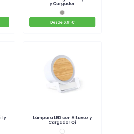
y Cargador
Desde
6.61 €
l y
Lámpara LED con Altavoz y
Cargador Qi