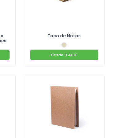
on
Taco de Notas
nes
Desde
0.48 €