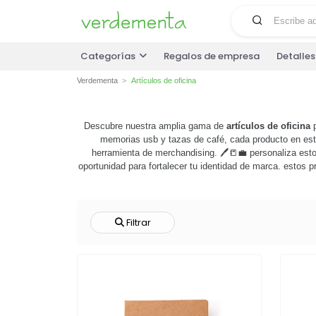
Categorías
Regalos de empresa
Detalle
Verdementa
Artículos de oficina
Descubre nuestra amplia gama de
artículos de oficina
p
memorias usb y tazas de café, cada producto en esta
herramienta de merchandising. 🖊️📒💼 personaliza estos
oportunidad para fortalecer tu identidad de marca. estos
y relaciones públicas. con nuestra tecnología de person
explora nuestra selección de
artículos de oficina
persona
Filtrar