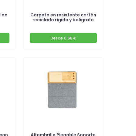
bloc
Carpeta en resistente cartón
reciclado rígida y boligrafo
Desde
0.68 €
 con
Alfombrilla Plegable Soporte