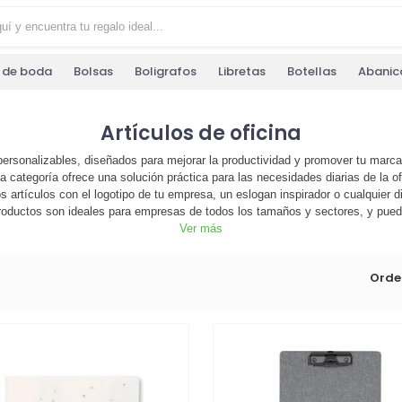
s de boda
Bolsas
Boligrafos
Libretas
Botellas
Abanic
Artículos de oficina
ersonalizables, diseñados para mejorar la productividad y promover tu marca
 categoría ofrece una solución práctica para las necesidades diarias de la 
 artículos con el logotipo de tu empresa, un eslogan inspirador o cualquier d
 productos son ideales para empresas de todos los tamaños y sectores, y pue
alización avanzada, puedes crear artículos de oficina únicos que reflejen la
Ver más
lizables y comienza a hacer una impresión duradera en tus clientes, emplead
personalizar!
Orde