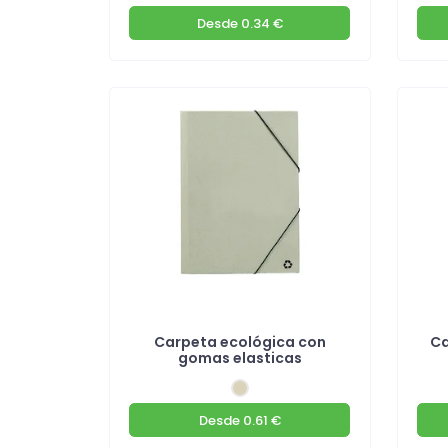
Desde
0.34 €
Carpeta ecológica con
Ca
gomas elasticas
Desde
0.61 €