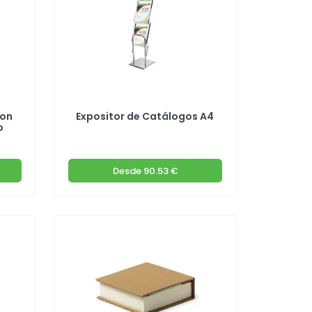
con
Expositor de Catálogos A4
o
Desde
90.53 €