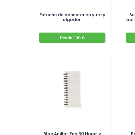
Estuche de poliester en yute y
Se
algodón
bol
Desde
1.30 €
Bloc Anillas Eco 30 Hojas y
P