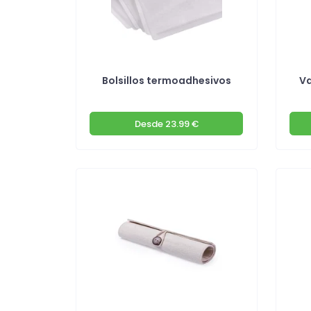
Bolsillos termoadhesivos
Va
Desde
23.99 €