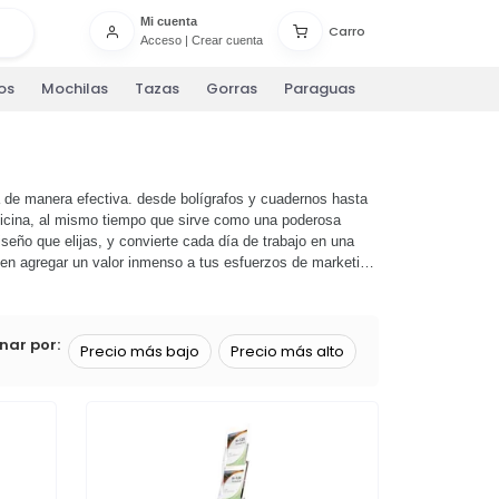
Mi cuenta
Carro
Acceso
|
Crear cuenta
os
Mochilas
Tazas
Gorras
Paraguas
 de manera efectiva. desde bolígrafos y cuadernos hasta
oficina, al mismo tiempo que sirve como una poderosa
iseño que elijas, y convierte cada día de trabajo en una
den agregar un valor inmenso a tus esfuerzos de marketing
 personalidad y los valores de tu marca. no esperes más,
os y socios comerciales. ¡haz clic ahora para comenzar a
nar por:
Precio más bajo
Precio más alto