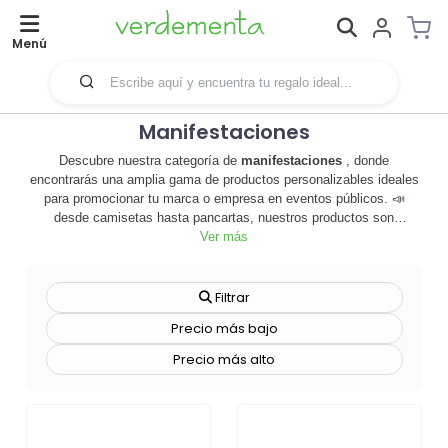
Menú
Manifestaciones
Descubre nuestra categoría de
manifestaciones
, donde
encontrarás una amplia gama de productos personalizables ideales
para promocionar tu marca o empresa en eventos públicos. 📣
desde camisetas hasta pancartas, nuestros productos son
perfectos para captar la atención y transmitir tu mensaje de manera
Ver más
efectiva. cada artículo es personalizable, permitiéndote añadir tu
logo, eslogan o cualquier diseño que desees. 🎨 no sólo son
herramientas de marketing efectivas, sino que también añaden valor
Filtrar
a tu marca, creando una impresión duradera en la mente de tus
Precio más bajo
clientes y potenciales clientes. nuestros productos de
manifestaciones son de alta calidad, garantizando que tu marca se
Precio más alto
presente de la mejor manera posible. además, son versátiles y se
adaptan a cualquier tipo de evento, desde ferias comerciales hasta
conciertos. no esperes más, explora nuestra categoría de
manifestaciones
y descubre cómo nuestros productos pueden
ayudarte a destacar. ¡haz que tu marca sea inolvidable con nuestros