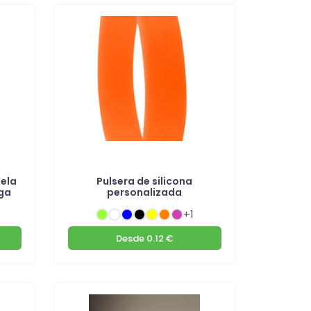
tela
Pulsera de silicona
ga
personalizada
+1
Desde
0.12 €