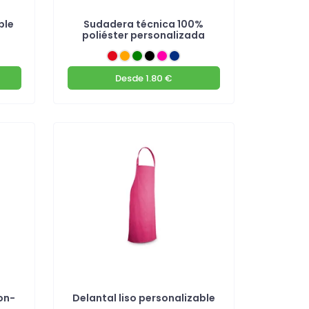
ble
Sudadera técnica 100%
poliéster personalizada
Desde
1.80 €
on-
Delantal liso personalizable
e