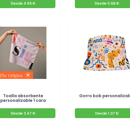
Desde
4.59 €
Desde
0.68 €
Toalla absorbente
Gorro bob personalizab
personalizable 1 cara
Desde
3.47 €
Desde
1.37 €