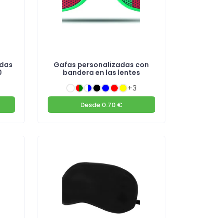
adas
Gafas personalizadas con
0
bandera en las lentes
+3
Desde
0.70 €