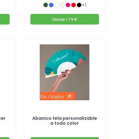
+1
Desde
1.79 €
ter
Abanico tela personalizable
a todo color