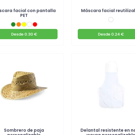
cara facial con pantalla
Máscara facial reutiliza
PET
Desde
0.30 €
Desde
0.24 €
Sombrero de paja
Delantal resistente en n
personalizable
woven personalizabl