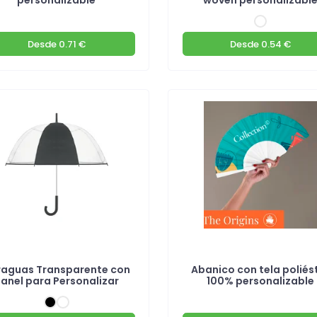
Desde
0.71 €
Desde
0.54 €
raguas Transparente con
Abanico con tela poliés
anel para Personalizar
100% personalizable