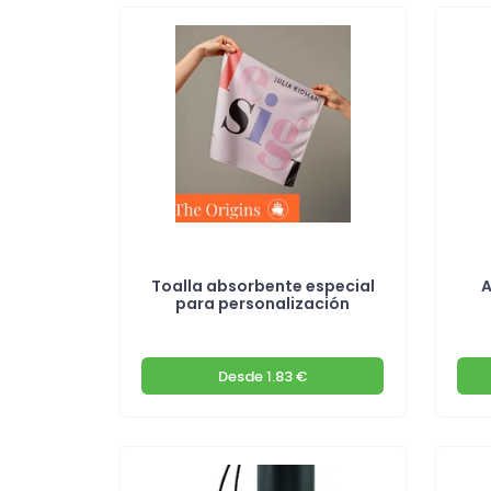
Toalla absorbente especial
A
para personalización
Desde
1.83 €