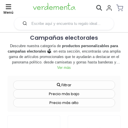
Menú
Campañas electorales
Descubre nuestra categoría de
productos personalizables para
campañas electorales
🗳️. en esta sección, encontrarás una amplia
gama de artículos promocionales que te ayudarán a destacar en el
panorama político. desde camisetas y gorras hasta banderas y
pegatinas, todos nuestros productos son personalizables con el
Ver más
logo o el eslogan de tu campaña, permitiéndote transmitir tu
mensaje de manera efectiva. estos productos no solo son útiles
para aumentar la visibilidad de tu campaña, sino que también
Filtrar
pueden servir como un recordatorio constante de tu compromiso
Precio más bajo
con los votantes. además, ofrecemos técnicas de personalización
de alta calidad para garantizar que tu marca se vea profesional y
Precio más alto
atractiva. nuestros productos promocionales son perfectos para
cualquier tipo de campaña, ya sea local, estatal o nacional. no
pierdas la oportunidad de hacer que tu campaña destaque.
explora
nuestra selección de productos para campañas electorales
ahora y comienza a hacer una diferencia en tu comunidad
🚀.