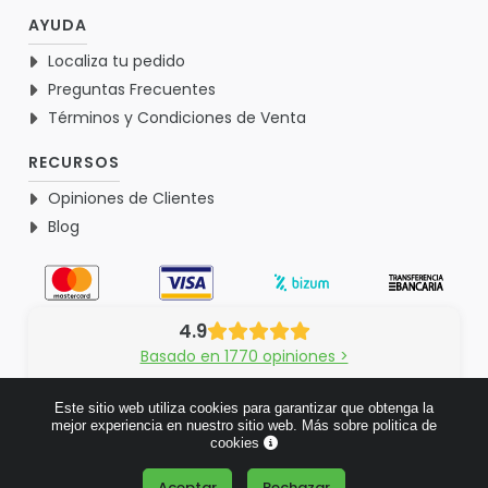
AYUDA
Localiza tu pedido
Preguntas Frecuentes
Términos y Condiciones de Venta
RECURSOS
Opiniones de Clientes
Blog
4.9
Basado en 1770 opiniones >
Este sitio web utiliza cookies para garantizar que obtenga la
mejor experiencia en nuestro sitio web.
Más sobre politica de
cookies
© 2026 Verdementa.es - Todos los derechos reservados.
Aceptar
Rechazar