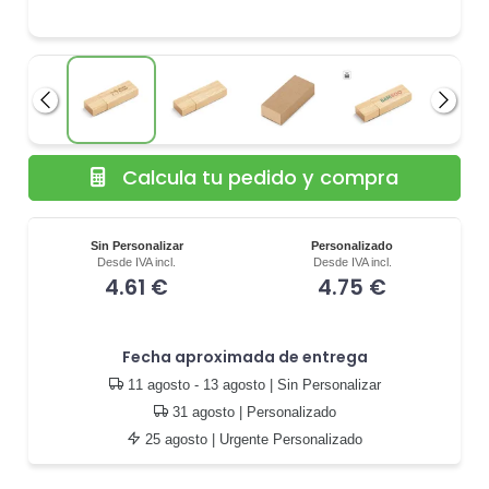
Anterior
Siguie
Calcula tu pedido y compra
Sin Personalizar
Personalizado
Desde IVA incl.
Desde IVA incl.
4.61 €
4.75 €
Fecha aproximada de entrega
11 agosto - 13 agosto
| Sin Personalizar
31 agosto
| Personalizado
25 agosto
| Urgente Personalizado