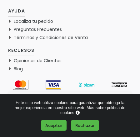
AYUDA
Localiza tu pedido
Preguntas Frecuentes
Términos y Condiciones de Venta
RECURSOS
Opiniones de Clientes
Blog
4.9
Este sitio web utiliza cookies para garantizar que obtenga la
Basado en 1767 opiniones >
mejor experiencia en nuestro sitio web.
Más sobre politica de
cookies
Aceptar
Rechazar
¿Tienes alguna pregunta?