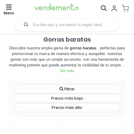
Menú
Gorras baratas
Descubre nuestra amplia gama de
gorras baratas
, perfectas para
promocionar tu marca de manera efectiva y asequible. nuestras
gorras son más que un simple accesorio, son una herramienta de
marketing potente que puede aumentar la visibilidad de tu empresa
y fortalecer tu identidad de marca. hechas con materiales de alta
Ver más
calidad, estas gorras ofrecen comodidad y durabilidad, asegurando
que tu logo o mensaje promocional se mantenga visible durante
mucho tiempo. además, son totalmente personalizables, lo que te
Filtrar
permite elegir los colores, estilos y diseños que mejor se adapten a
Precio más bajo
tu marca. 🧢 ya sea para un evento corporativo, una campaña
promocional o simplemente para equipar a tu equipo, nuestras
Precio más alto
gorras baratas son la opción ideal. no esperes más,
explora nuestra
selección de gorras y haz que tu marca destaque
. ¡haz tu pedido
ahora y comienza a promocionar tu negocio de manera efectiva y
económica!