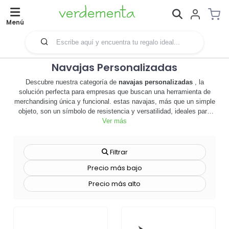
Menú
Navajas Personalizadas
Descubre nuestra categoría de
navajas personalizadas
, la
solución perfecta para empresas que buscan una herramienta de
merchandising única y funcional. estas navajas, más que un simple
objeto, son un símbolo de resistencia y versatilidad, ideales para
aquellos que valoran la practicidad en su día a día. personalizables
Ver más
al 100%, permiten plasmar el logo o el mensaje de tu empresa,
convirtiéndose en un regalo promocional que destaca por su utilidad
y originalidad. 🎁 además, nuestras navajas personalizadas son de
Filtrar
alta calidad, garantizando su durabilidad y resistencia en cualquier
Precio más bajo
situación. ya sea para un evento corporativo, como regalo a
empleados o como parte de una campaña promocional, estas
Precio más alto
navajas son una excelente opción para aumentar la visibilidad de tu
marca de manera efectiva. no esperes más, explora nuestra gama
de
navajas personalizadas
y descubre cómo pueden ayudar a tu
empresa a dejar una impresión duradera. ¡haz tu pedido ahora y da
un giro innovador a tus estrategias de merchandising! 🚀