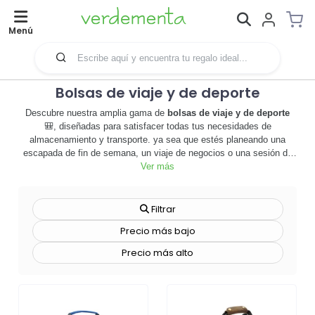
Menú
Bolsas de viaje y de deporte
Descubre nuestra amplia gama de
bolsas de viaje y de deporte
🎒, diseñadas para satisfacer todas tus necesidades de
almacenamiento y transporte. ya sea que estés planeando una
escapada de fin de semana, un viaje de negocios o una sesión de
entrenamiento, nuestras bolsas son el compañero perfecto. hechas
Ver más
con materiales de alta calidad, estas bolsas son duraderas,
resistentes y están diseñadas para resistir el desgaste del uso
diario. además, ofrecemos opciones de personalización 🎨,
Filtrar
permitiéndote agregar el logotipo de tu empresa o cualquier diseño
Precio más bajo
que elijas, convirtiendo estas bolsas en una poderosa herramienta
de merchandising. no sólo son prácticas, sino que también pueden
Precio más alto
ayudar a aumentar la visibilidad de tu marca y a crear una impresión
duradera. no esperes más, explora nuestra colección de
bolsas de
viaje y de deporte
y encuentra la que mejor se adapte a tus
necesidades. ¡haz tu pedido hoy y lleva tu marca a todas partes! 🌍