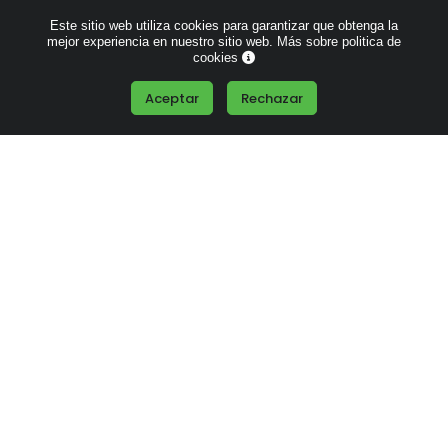
Este sitio web utiliza cookies para garantizar que obtenga la
mejor experiencia en nuestro sitio web.
Más sobre politica de
Bolsa tubular de
Bolsa deportiva 90L con
cookies
poliéster
base rígida
Aceptar
Rechazar
Desde
6.23 €
Desde
18.06 €
Bolsa de viaje vintage
Bolsa mutifunción con