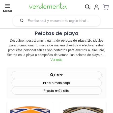
Menú
Pelotas de playa
Descubre nuestra amplia gama de
pelotas de playa
🏖️, ideales
para promocionar tu marca de manera divertida y efectiva. estos
productos personalizables son perfectos para eventos al aire libre,
fiestas en la playa o campañas de verano. las pelotas de playa son
una herramienta de merchandising excepcional, capaces de captar
Ver más
la atención de todos y dejar una impresión duradera de tu marca.
son ligeras, fáciles de transportar y ofrecen una gran superficie para
imprimir tu logotipo o mensaje promocional. además, están
Filtrar
disponibles en una variedad de colores vibrantes y diseños
Precio más bajo
atractivos que seguramente atraerán a tu público objetivo. al ser
productos personalizables, puedes elegir el diseño que mejor se
Precio más alto
adapte a la identidad de tu marca. no pierdas la oportunidad de
aumentar la visibilidad de tu marca de una manera divertida y
memorable. ¡explora nuestra colección de
pelotas de playa
ahora y
haz que tu marca brille bajo el sol! ☀️🌴