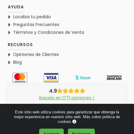
AYUDA
Localiza tu pedido
Preguntas Frecuentes
Términos y Condiciones de Venta
RECURSOS
Opiniones de Clientes
Blog
4.9
Basado en 1771 opiniones >
Este sitio web utiliza cookies para garantizar que obtenga la
mejor experiencia en nuestro sitio web.
Más sobre politica de
cookies
© 2026 Verdementa.es - Todos los derechos reservados.
Aceptar
Rechazar