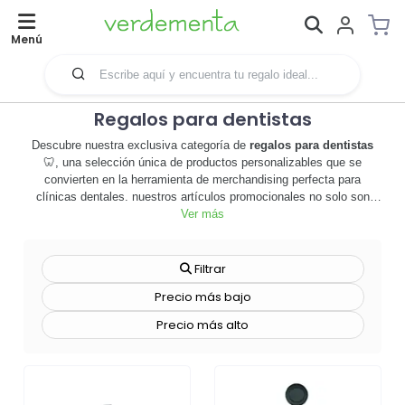
Menú
Regalos para dentistas
Descubre nuestra exclusiva categoría de
regalos para dentistas
🦷, una selección única de productos personalizables que se
convierten en la herramienta de merchandising perfecta para
clínicas dentales. nuestros artículos promocionales no solo son
útiles, sino que también aportan un toque de distinción y
Ver más
profesionalidad a tu marca. desde tazas con diseños dentales hasta
bolígrafos con forma de cepillo de dientes, cada producto está
diseñado para resaltar y celebrar la labor de los profesionales de la
Filtrar
odontología. los regalos para dentistas son una excelente manera
Precio más bajo
de agradecer a tus pacientes su lealtad, atraer a nuevos clientes y
fortalecer la imagen de tu clínica. además, ofrecemos técnicas de
Precio más alto
personalización avanzadas para que puedas añadir tu logo o
mensaje personalizado. no esperes más, explora nuestra categoría
de
regalos para dentistas
y descubre cómo podemos ayudarte a
destacar en el competitivo mundo de la odontología. ¡haz clic ahora
y comienza a personalizar tus regalos promocionales! 🎁