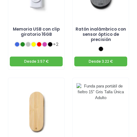
Memoria USB con clip
Ratón inalámbrico con
giratorio 16GB
sensor óptico de
precisión
+2
Desde
3.57 €
Desde
3.22 €