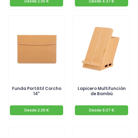
Desde
2.05 €
Desde
4.37 €
Funda Portátil Corcho
Lapicero Multifunción
14"
de Bambú
Desde
2.29 €
Desde
9.07 €