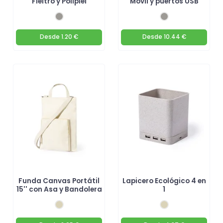
Fieltro y Polipiel
Móvil y puertos USB
Desde
1.20 €
Desde
10.44 €
Funda Canvas Portátil
Lapicero Ecológico 4 en
15'' con Asa y Bandolera
1