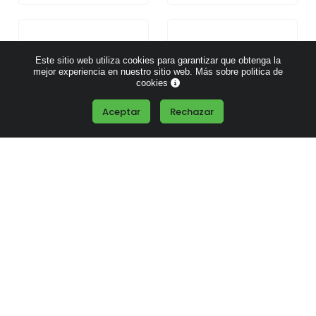
Este sitio web utiliza cookies para garantizar que obtenga la
mejor experiencia en nuestro sitio web.
Más sobre politica de
cookies
Aceptar
Rechazar
Memoria USB
Puerto USB con 2
extraplana 16 GB
puertos Tipo C
+1
Desde
4.01 €
Desde
1.15 €