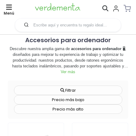
Menú
Accesorios para ordenador
Descubre nuestra amplia gama de
accesorios para ordenador
🖥️,
diseñados para mejorar tu experiencia de trabajo y optimizar tu
productividad. nuestros productos, desde ratones ergonómicos
hasta teclados inalámbricos, pasando por soportes ajustables y
auriculares de alta calidad, son esenciales para cualquier
Ver más
profesional moderno. cada artículo es personalizable, permitiéndote
añadir el logotipo de tu empresa 🏢, lo que los convierte en
excelentes herramientas de
merchandising
y promoción. los
Filtrar
accesorios para ordenador no solo facilitan el trabajo diario, sino
Precio más bajo
que también refuerzan la identidad de tu marca, creando una
presencia constante en el entorno laboral de tus clientes o
Precio más alto
empleados. además, nuestros productos son duraderos y de alta
calidad, garantizando una inversión rentable a largo plazo. no
esperes más, explora nuestra selección de accesorios para
ordenador y descubre cómo pueden impulsar tu marca y mejorar tu
eficiencia. ¡haz clic ahora y personaliza tus accesorios para