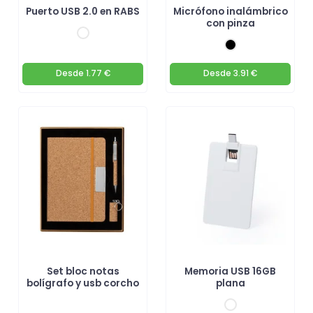
Puerto USB 2.0 en RABS
Micrófono inalámbrico
con pinza
Desde
1.77 €
Desde
3.91 €
Set bloc notas
Memoria USB 16GB
bolígrafo y usb corcho
plana