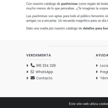
Con nuestro catálogo de
pashminas
como regalo de boda 
mucho menos de lo que pensabas. ¿Te imaginas la sorpres
Las
pashminas
son aptas para todo el público femenino si
amigas va a encantar. Un recuerdo magnífico para un día 
Date una vuelta por nuestro catálogo de
detalles para bo
VERDEMENTA
AYUD
916 334 328
Loca
WhatsApp
Preg
Contacto
Térm
Este sitio web utiliza cooki