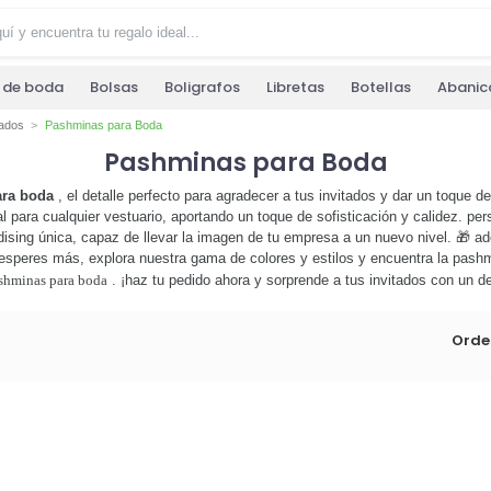
s de boda
Bolsas
Boligrafos
Libretas
Botellas
Abanic
zados
Pashminas para Boda
Pashminas para Boda
ra boda
, el detalle perfecto para agradecer a tus invitados y dar un toque d
l para cualquier vestuario, aportando un toque de sofisticación y calidez. per
ing única, capaz de llevar la imagen de tu empresa a un nuevo nivel. 🎁 ad
esperes más, explora nuestra gama de colores y estilos y encuentra la pashm
shminas para boda
. ¡haz tu pedido ahora y sorprende a tus invitados con un de
Orde