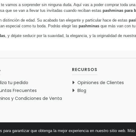
te vamos a sorprender sin ninguna duda. Aquí vas a poder comprar toda una
a que se van a llevar tus invitadas cuando reciban estas
pashminas para 
n distinción de edad. Su acabado tan elegante y particular hace de estas
pas
tan especial como tu boda. Podrás elegir las
pashminas
que más van con tu e
das
, y déjate seducir por la suavidad, la elegancia, y la originalidad de nuest
A
RECURSOS
liza tu pedido
Opiniones de Clientes
untas Frecuentes
Blog
inos y Condiciones de Venta
es para garantizar que obtenga la mejor experiencia en nuestro sitio web.
Más 