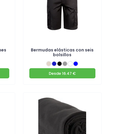
nes
Bermudas elásticas con seis
bolsillos
Desde
16.47 €