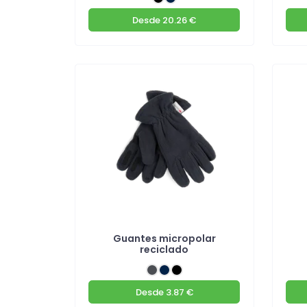
Desde
20.26 €
Guantes micropolar
reciclado
Desde
3.87 €