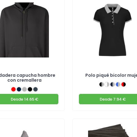
dadera capucha hombre
Polo piqué bicolor muj
con cremallera
Desde
14.65 €
Desde
7.94 €