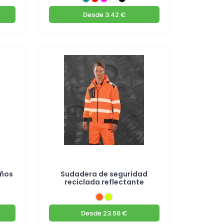
Desde
3.42 €
iños
Sudadera de seguridad
reciclada reflectante
Desde
23.56 €