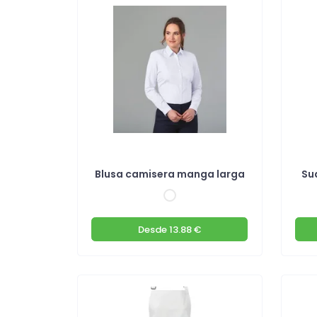
Blusa camisera manga larga
Su
Desde
13.88 €