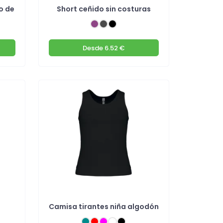
o de
Short ceñido sin costuras
Desde
6.52 €
Camisa tirantes niña algodón