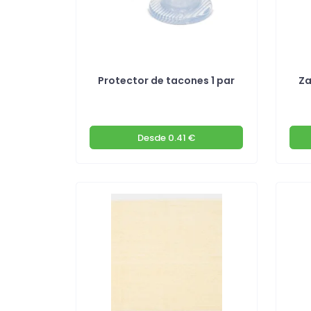
Protector de tacones 1 par
Za
Desde
0.41 €