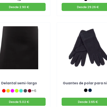
Desde
2.90 €
Desde
29.26 €
Delantal semi-largo
Guantes de polar para n
+6
Desde
5.02 €
Desde
3.65 €