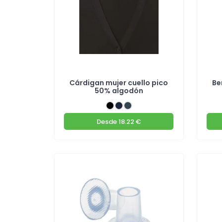
Cárdigan mujer cuello pico
Be
50% algodón
Desde
18.22 €