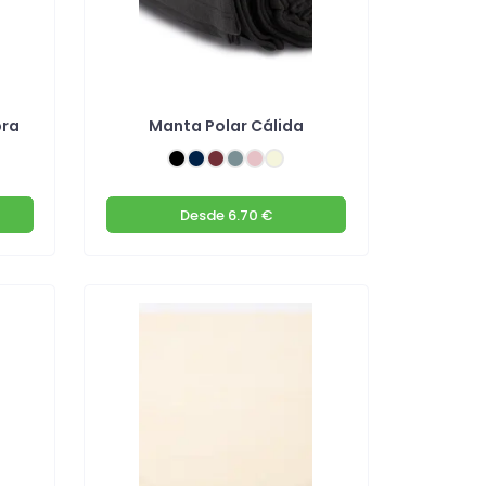
bra
Manta Polar Cálida
Desde
6.70 €