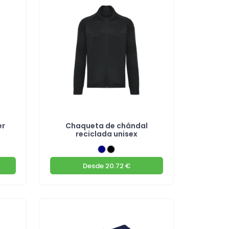
er
Chaqueta de chándal
reciclada unisex
Desde
20.72 €