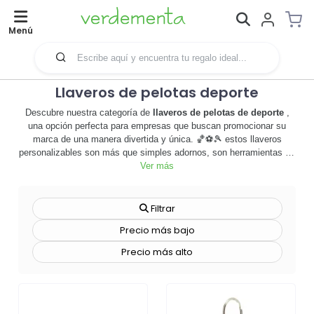
Menú
Llaveros de pelotas deporte
Descubre nuestra categoría de
llaveros de pelotas de deporte
,
una opción perfecta para empresas que buscan promocionar su
marca de una manera divertida y única. 🏀⚽🎾 estos llaveros
personalizables son más que simples adornos, son herramientas de
merchandising efectivas que pueden aumentar la visibilidad de tu
Ver más
marca y generar un impacto duradero. cada llavero está diseñado
con una réplica detallada de una pelota de deporte, desde el fútbol
hasta el baloncesto, el tenis y más, lo que los hace ideales para
Filtrar
empresas relacionadas con el deporte o para cualquier organización
Precio más bajo
que quiera transmitir un mensaje de energía y juego en equipo.
además, estos llaveros son personalizables, lo que significa que
Precio más alto
puedes añadir el logo de tu empresa o cualquier otro diseño que
desees, convirtiéndolos en una herramienta de marketing única y
efectiva. no pierdas la oportunidad de destacar entre la multitud y
haz que tu marca sea recordada
con nuestros llaveros de pelotas de
deporte. ¡explora la variedad de opciones disponibles y elige la que