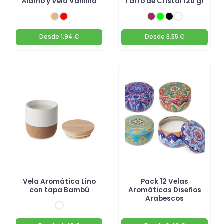
Álamo y Vela Vainilla
Tarro de Cristal 120 gr
Desde
1.94 €
Desde
3.55 €
Vela Aromática Lino
Pack 12 Velas
con tapa Bambú
Aromáticas Diseños
Arabescos