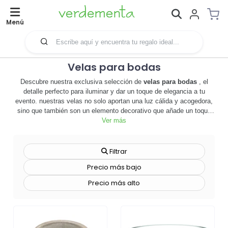
Menú
Velas para bodas
Descubre nuestra exclusiva selección de
velas para bodas
, el
detalle perfecto para iluminar y dar un toque de elegancia a tu
evento. nuestras velas no solo aportan una luz cálida y acogedora,
sino que también son un elemento decorativo que añade un toque
de sofisticación a cualquier ambiente. personalizables al 100%,
Ver más
puedes elegir el color, el aroma y hasta grabar un mensaje o el logo
de tu empresa, convirtiéndolas en una herramienta de
merchandising única y efectiva. 🕯️ además, son un regalo perfecto
Filtrar
para los invitados, un recuerdo duradero de un día inolvidable. no
Precio más bajo
importa el estilo de tu boda, tenemos una vela para ti. desde
diseños clásicos y elegantes hasta opciones más modernas y
Precio más alto
atrevidas. y lo mejor de todo, nuestras velas están hechas con cera
de alta calidad, garantizando una larga duración y una combustión
limpia. no esperes más,
ilumina tu boda con nuestras velas
y
deja que su luz guíe tu camino hacia un futuro lleno de amor y
felicidad. ¡explora ahora nuestra colección y encuentra la vela