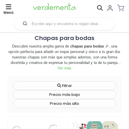
Menú
Chapas para bodas
Descubre nuestra amplia gama de
chapas para bodas
🎉, una
opción perfecta para añadir un toque personal y único a tu gran día.
nuestras chapas son más que simples adornos, son una forma
divertida y creativa de expresar tu personalidad y la de tu pareja.
cada chapa es personalizable, lo que significa que puedes elegir el
Ver más
diseño, los colores y el mensaje que mejor se adapte a tu estilo de
boda. además, estas chapas no sólo sirven como un recuerdo
memorable para tus invitados, sino que también pueden ser una
Filtrar
herramienta promocional efectiva para tu evento. imagina a tus
Precio más bajo
invitados luciendo estas chapas en sus fotos de instagram,
extendiendo la alegría y la emoción de tu boda a un público más
Precio más alto
amplio. no esperes más, explora nuestra colección de
chapas para
bodas
y encuentra la que mejor se adapte a tu gran día. ¡haz que tu
boda sea inolvidable con nuestras chapas personalizables! 🎉