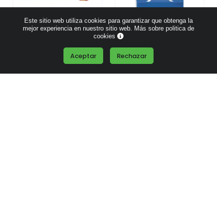
Este sitio web utiliza cookies para garantizar que obtenga la
mejor experiencia en nuestro sitio web.
Más sobre politica de
Tarjetero con Elástico
Soporte Móvil Tarjetero
cookies
España
Anillo Selfie
Aceptar
Rechazar
Desde
1.71 €
Desde
0.20 €