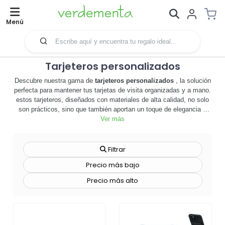
Menú
Tarjeteros personalizados
Descubre nuestra gama de
tarjeteros personalizados
, la solución
perfecta para mantener tus tarjetas de visita organizadas y a mano.
estos tarjeteros, diseñados con materiales de alta calidad, no solo
son prácticos, sino que también aportan un toque de elegancia y
profesionalismo a tu imagen corporativa. son ideales para cualquier
Ver más
tipo de empresa, desde startups hasta grandes corporaciones, y
son una excelente herramienta de merchandising que ayuda a
aumentar la visibilidad de tu marca. con nuestra opción de
Filtrar
personalización, puedes añadir tu logotipo, eslogan o cualquier
Precio más bajo
diseño que desees, creando así un producto único que refleje la
identidad de tu empresa. además, nuestros tarjeteros
Precio más alto
personalizados son un regalo promocional perfecto para eventos
corporativos, ferias comerciales o reuniones de negocios. no
esperes más, explora nuestra selección de tarjeteros
personalizados y elige el que mejor se adapte a tus necesidades. 🎁
¡haz que tu marca destaque con nuestros tarjeteros