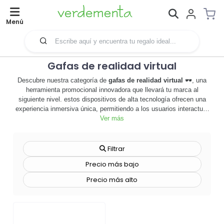
Menú
Gafas de realidad virtual
Descubre nuestra categoría de
gafas de realidad virtual
🕶️, una
herramienta promocional innovadora que llevará tu marca al
siguiente nivel. estos dispositivos de alta tecnología ofrecen una
experiencia inmersiva única, permitiendo a los usuarios interactuar
con tu marca de una manera nunca antes vista. las
Ver más
gafas de
realidad virtual
son ideales para empresas que buscan destacar en
ferias comerciales, eventos corporativos o campañas de marketing
digital. además, ofrecemos opciones de personalización para que
Filtrar
puedas incorporar el logo de tu empresa o cualquier diseño que
Precio más bajo
desees, creando así un producto único y memorable. no sólo son
un regalo promocional atractivo, sino que también son una
Precio más alto
herramienta efectiva para aumentar la visibilidad de tu marca y
atraer a nuevos clientes. no esperes más, sumérgete en el mundo
de la realidad virtual y haz que tu marca sea inolvidable. ¡explora
nuestra selección de
gafas de realidad virtual
ahora y lleva tu
estrategia de marketing a una nueva dimensión! 🚀