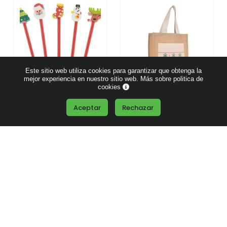
Este sitio web utiliza cookies para garantizar que obtenga la
mejor experiencia en nuestro sitio web.
Más sobre politica de
cookies
Aceptar
Rechazar
Lápices Navideños
Bolsa shopper navideña
surtido
de yute
Desde
0.54 €
Desde
1.94 €