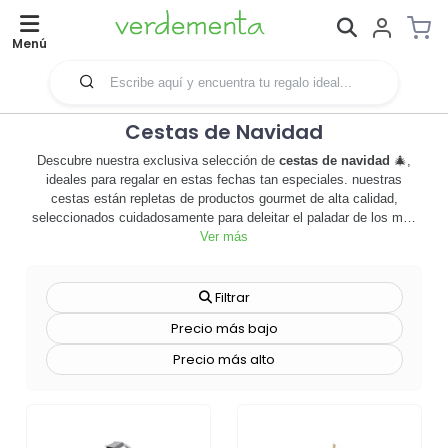
Menú
Cestas de Navidad
Descubre nuestra exclusiva selección de
cestas de navidad
🎄,
ideales para regalar en estas fechas tan especiales. nuestras
cestas están repletas de productos gourmet de alta calidad,
seleccionados cuidadosamente para deleitar el paladar de los más
exigentes. desde vinos selectos 🍷, hasta embutidos de primera,
Ver más
pasando por dulces navideños 🍬 y productos artesanales, cada
cesta es una experiencia gastronómica única. además, ofrecemos
la posibilidad de personalizar las cestas con el logo de tu empresa,
Filtrar
convirtiéndolas en el regalo promocional perfecto para tus clientes o
Precio más bajo
empleados. no sólo estarás obsequiando un regalo lleno de sabor,
sino que también estarás potenciando la imagen de tu marca. no
Precio más alto
esperes más, la navidad está a la vuelta de la esquina. haz que tus
regalos de empresa sean inolvidables con nuestras
cestas de navidad
. ¡explora ahora nuestra variedad y haz tu pedido antes de que se
agoten! 🎁