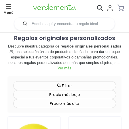
Menú
Regalos originales personalizados
Descubre nuestra categoría de
regalos originales personalizados
🎁, una selección única de productos diseñados para dar un toque
especial a tus eventos corporativos o campañas promocionales.
nuestros regalos personalizados son más que simples objetos, son
herramientas de marketing efectivas que ayudan a fortalecer la
Ver más
identidad de tu marca y a crear conexiones duraderas con tus
clientes. desde tazas con tu logo hasta camisetas con mensajes
personalizados, cada artículo es una oportunidad para destacar y
Filtrar
dejar una impresión duradera. los regalos personalizados son
Precio más bajo
ideales para cualquier tipo de empresa, sin importar su tamaño o
industria. además, ofrecemos una amplia gama de técnicas de
Precio más alto
personalización, desde la impresión digital hasta el grabado láser,
para asegurar que cada producto refleje fielmente tu marca. no
esperes más, explora nuestra categoría de
regalos originales
personalizados
y descubre cómo estos productos pueden agregar
valor a tu estrategia de marketing. ¡haz clic ahora y comienza a