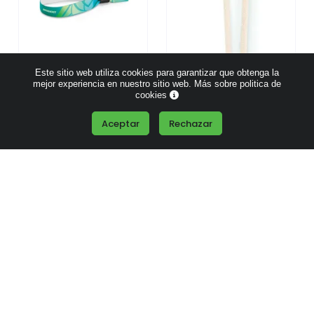
Este sitio web utiliza cookies para garantizar que obtenga la
mejor experiencia en nuestro sitio web.
Más sobre politica de
Pulsera para
Lanyard de Algodón
cookies
Sublimación con Cierre
50cm y Bambú
Seguro
Aceptar
Rechazar
Desde
0.25 €
Desde
0.69 €