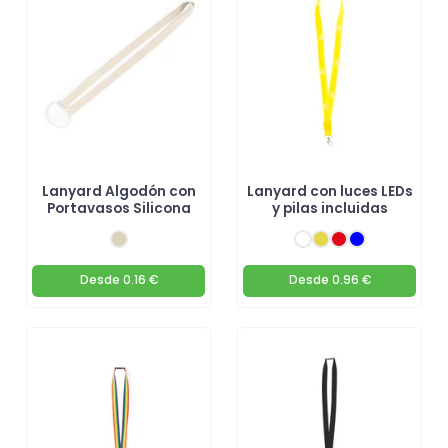
oportunidad de hacer que tu marca sea recordada. ¡explora nuestra
categoría de
lanyards
y personaliza los tuyos hoy mismo! 🚀
Lanyard Algodón con
Lanyard con luces LEDs
Portavasos Silicona
y pilas incluidas
Desde
0.16 €
Desde
0.96 €