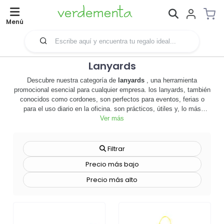
Menú
Lanyards
Descubre nuestra categoría de
lanyards
, una herramienta
promocional esencial para cualquier empresa. los lanyards, también
conocidos como cordones, son perfectos para eventos, ferias o
para el uso diario en la oficina. son prácticos, útiles y, lo más
importante, personalizables. con ellos, tu marca estará siempre
Ver más
visible, ya que se pueden llevar alrededor del cuello, en la muñeca o
incluso en el bolsillo. 🎯 nuestros lanyards son de alta calidad,
duraderos y cómodos de llevar. puedes elegir entre una variedad de
Filtrar
colores, estilos y materiales para que se ajusten perfectamente a la
Precio más bajo
imagen de tu empresa. además, ofrecemos diferentes técnicas de
personalización, desde la impresión a todo color hasta el grabado
Precio más alto
láser, para que tu logotipo o mensaje destaque de la mejor manera
posible. los lanyards son una excelente manera de aumentar la
visibilidad de tu marca, mejorar el reconocimiento y fomentar la
lealtad del cliente. son ideales para cualquier tipo de empresa,
desde startups hasta grandes corporaciones. no pierdas la