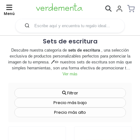
Menú
Sets de escritura
Descubre nuestra categoría de
sets de escritura
, una selección
exclusiva de productos personalizables perfectos para potenciar la
imagen de tu empresa. 🖊️✏️ nuestros sets de escritura son más que
simples herramientas, son una forma efectiva de promocionar tu
marca y conectar con tu público objetivo. cada set incluye
Ver más
elementos esenciales de escritura de alta calidad que pueden ser
personalizados con el logo o el mensaje de tu empresa. 📝 estos
sets son ideales para regalar en eventos corporativos, ferias
Filtrar
comerciales o como obsequios a empleados y clientes. al elegir
Precio más bajo
nuestros sets de escritura, no solo estás eligiendo productos de
calidad, sino también una forma efectiva de aumentar la visibilidad
Precio más alto
de tu marca. además, ofrecemos diversas técnicas de
personalización para que cada producto refleje fielmente la identidad
de tu empresa. no esperes más, explora nuestra categoría de
sets
de escritura
y descubre cómo pueden ayudarte a destacar en el
mercado. ¡haz clic ahora y comienza a personalizar tus sets de