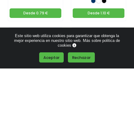
Desde
0.79 €
Desde
1.10 €
Este sitio web utiliza cookies para garantizar que obtenga la
mejor experiencia en nuestro sitio web.
Más sobre politica de
cookies
Aceptar
Rechazar
Set de cartón reciclado
Set de Papelería Eco 5
con lápices, regla,
Piezas
goma y sacapuntas
Desde
0.34 €
Desde
0.29 €