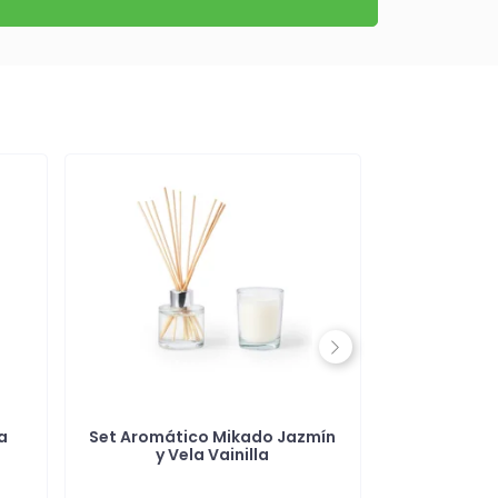
Next
a
Set Aromático Mikado Jazmín
Vela en Cri
y Vela Vainilla