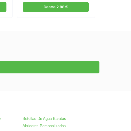
Desde
2.98 €
De
o
Botellas De Agua Baratas
Abridores Personalizados