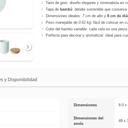
Tarro de
gres
: diseño elegante y minimalista en c
Tapa de
bambú
: detalle sostenible que conserva 
Dimensiones ideales:
7 cm de alto
y
8 cm de di
Peso manejable de
0.61 kg
: fácil de colocar en c
Color del bambú
variable
: cada vela es una pieza
Perfecta para decorar y aromatizar: ideal para cua
Siguiente
s y Disponibilidad
Dimensiones
8.0 x
Dimensiones del
49 x 
envío