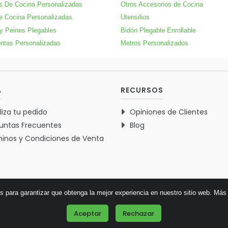
s De Cocina Personalizadas
Otros Accesorios de Cocina
e Cocina Personalizadas.
Utensilios
 y Peines Plegables
Bidón Plegable Enrollable
ntas Personalizadas
Metros Personalizados
A
RECURSOS
liza tu pedido
Opiniones de Clientes
untas Frecuentes
Blog
inos y Condiciones de Venta
es para garantizar que obtenga la mejor experiencia en nuestro sitio web.
Más 
© 2026 Verdementa.es - Todos los derechos reservados.
Aceptar
Rechazar