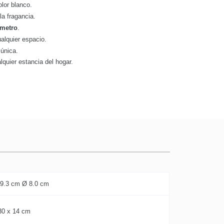
olor blanco.
la fragancia.
ámetro
.
ualquier espacio.
 única.
lquier estancia del hogar.
 9.3 cm Ø 8.0 cm
30 x 14 cm