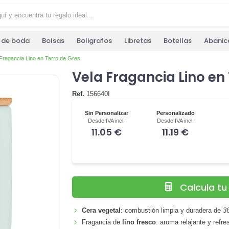
s de boda
Bolsas
Boligrafos
Libretas
Botellas
Abanic
Fragancia Lino en Tarro de Gres
Vela Fragancia Lino en
Ref.
156640I
Sin Personalizar
Personalizado
Desde IVA incl.
Desde IVA incl.
11.05 €
11.19 €
Calcula t
Cera vegetal
: combustión limpia y duradera de
3
Fragancia de
lino fresco
: aroma relajante y refre