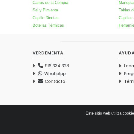
Carros de la Compra
Manopla
Sal y Pimienta
Tablas d
Cepillo Dientes
Cepillos
Botellas Térmicas
Herramie
VERDEMENTA
AYUD
916 334 328
Loca
WhatsApp
Preg
Contacto
Térm
Este sitio web utiliza cooki