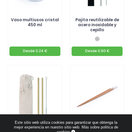
Vaso multiusos cristal
Pajita reutilizable de
450 ml
acero inoxidable y
cepillo
Desde
0.24 €
Desde
0.60 €
Este sitio web utiliza cookies para garantizar que obtenga la
mejor experiencia en nuestro sitio web.
Más sobre politica de
cookies