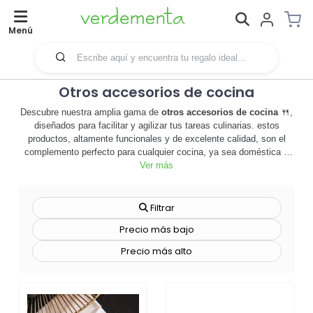
Menú
Otros accesorios de cocina
Descubre nuestra amplia gama de
otros accesorios de cocina
🍴,
diseñados para facilitar y agilizar tus tareas culinarias. estos
productos, altamente funcionales y de excelente calidad, son el
complemento perfecto para cualquier cocina, ya sea doméstica o
profesional. desde utensilios de corte hasta moldes para repostería,
Ver más
cada artículo de esta categoría ha sido cuidadosamente
seleccionado para ofrecerte soluciones prácticas y eficientes en la
preparación de tus platos favoritos. además, nuestros accesorios
Filtrar
de cocina son personalizables, lo que los convierte en una opción
Precio más bajo
ideal para empresas que buscan potenciar su marca a través de
herramientas de merchandising o promocionales. convierte cada
Precio más alto
momento en la cocina en una experiencia única y placentera,
mientras promueves tu marca de manera efectiva. no esperes más,
explora nuestra selección de
otros accesorios de cocina
y descubre
cómo pueden transformar tu rutina culinaria y potenciar tu negocio.
¡haz clic ahora y comienza a disfrutar de los beneficios de estos