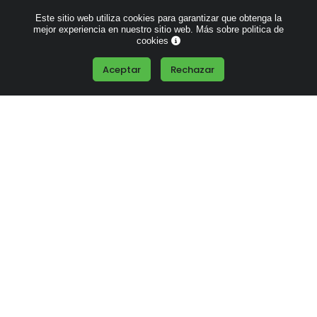
Este sitio web utiliza cookies para garantizar que obtenga la
Neceser Yute Laminado
Neceser Poliéster 450gr
mejor experiencia en nuestro sitio web.
Más sobre politica de
con Borla
para Sublimación
cookies
Aceptar
Rechazar
Desde
0.46 €
Desde
0.45 €
Neceser 100% Algodón
Neceser Reforzado de
Orgánico 220g
Algodón 310 gr/m2