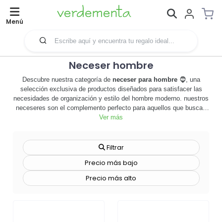
Menú
Neceser hombre
Descubre nuestra categoría de
neceser para hombre
🧔, una
selección exclusiva de productos diseñados para satisfacer las
necesidades de organización y estilo del hombre moderno. nuestros
neceseres son el complemento perfecto para aquellos que buscan
mantener sus productos de cuidado personal en orden, ya sea en
Ver más
casa o en movimiento. hechos con materiales de alta calidad, estos
neceseres son duraderos, prácticos y elegantes. además,
ofrecemos la opción de personalizarlos con el logo o el nombre de
Filtrar
tu empresa, convirtiéndolos en una herramienta de merchandising
Precio más bajo
efectiva que añade valor a tu marca. 🏢 ideal para regalos
corporativos o promocionales, estos neceseres personalizados
Precio más alto
pueden ayudar a aumentar la visibilidad de tu marca y a fortalecer
las relaciones con tus clientes o empleados. no esperes más,
explora nuestra categoría de
neceser para hombre
y descubre
cómo estos productos pueden mejorar tu rutina diaria y promover tu
negocio. ¡haz tu pedido ahora! 🛒