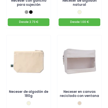
Neceser con gancho
Neceser de algodón
para sujeción
natural
Desde
2.73 €
Desde
1.00 €
Neceser de algodón de
Neceser en canvas
180g
reciclado con ventana