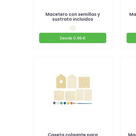
Macetero con semillas y
Ma
sustrato incluidos
Desde
0.96 €
Caseta colgante para
Mac