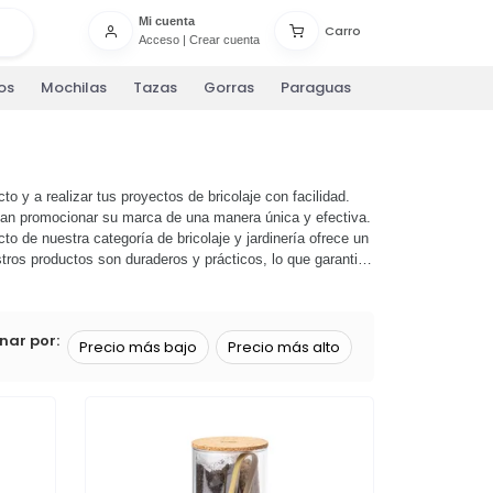
Mi cuenta
Carro
Acceso
|
Crear cuenta
os
Mochilas
Tazas
Gorras
Paraguas
to y a realizar tus proyectos de bricolaje con facilidad.
scan promocionar su marca de una manera única y efectiva.
 de nuestra categoría de bricolaje y jardinería ofrece un
tros productos son duraderos y prácticos, lo que garantiza
olaje y jardinería y descubre cómo nuestros productos
r tus productos hoy mismo!
nar por:
Precio más bajo
Precio más alto