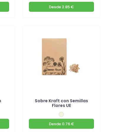
Desde
2.85 €
n
Sobre Kraft con Semillas
Flores UE
Desde
0.76 €