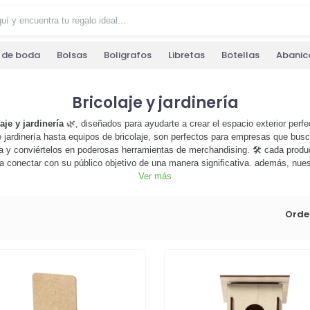
s de boda
Bolsas
Boligrafos
Libretas
Botellas
Abanic
Bricolaje y jardinería
aje y jardinería
🌿, diseñados para ayudarte a crear el espacio exterior perfec
e jardinería hasta equipos de bricolaje, son perfectos para empresas que bu
 y conviértelos en poderosas herramientas de merchandising. 🛠️ cada producto
 conectar con su público objetivo de una manera significativa. además, nues
tes durante mucho tiempo. no esperes más, explora nuestra categoría de bric
Ver más
pulsar tu estrategia de marketing. ¡haz clic ahora y comienza a personaliza
Orde