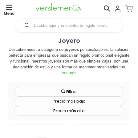
Menú
Joyero
Descubre nuestra categoría de
joyeros
personalizables, la solución
perfecta para empresas que buscan un regalo promocional elegante
y funcional. nuestros joyeros son más que simples cajas, son una
declaración de estilo y una forma de mantener organizadas tus
joyas más preciadas. diseñados para todo tipo de joyas, desde
Ver más
anillos hasta collares, estos joyeros son ideales para cualquier
persona que valore la organización y el estilo. personalízalos con el
logo de tu empresa para crear un regalo promocional único que tus
Filtrar
clientes apreciarán. además, nuestros joyeros son duraderos y de
Precio más bajo
alta calidad, lo que garantiza que tu marca estará presente durante
mucho tiempo. no esperes más, explora nuestra selección de
Precio más alto
joyeros personalizables y descubre cómo pueden ayudar a tu
empresa a destacar. 🎁✨ ¡haz clic ahora y comienza a personalizar
el tuyo!