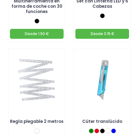
Multiherramienta en
Set con Linterna LED y 6
forma de coche con 30
Cabezas
funciones
Desde
1.50 €
Desde
3.15 €
Regla plegable 2 metros
Cúter translúcido