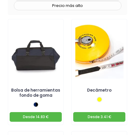
set de herramientas
adecuado que cumpla con tus
Precio más alto
necesidades específicas de
regalo publicitario
.
Bolsa de herramientas
Decámetro
fondo de goma
Desde
14.83 €
Desde
3.41 €