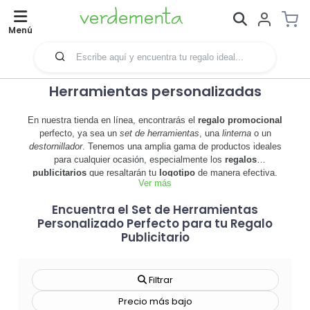
Menú
Herramientas personalizadas
En nuestra tienda en línea, encontrarás el
regalo promocional
perfecto, ya sea un
set de herramientas
, una
linterna
o un
destornillador
. Tenemos una amplia gama de productos ideales
para cualquier ocasión, especialmente los
regalos
publicitarios
que resaltarán tu
logotipo
de manera efectiva.
Explora nuestros
sets de destornilladores
y descubre la calidad
Ver más
de nuestros
alicates
y
navajas
. También ofrecemos prácticos
Encuentra el Set de Herramientas
flexómetros
y
cintas métricas
que son esenciales para
Personalizado Perfecto para tu Regalo
cualquier trabajo de
bricolaje
. Estos productos se presentan
en una
carcasa
duradera para garantizar su larga vida útil.
Publicitario
Si buscas algo más versátil, nuestros
abrebotellas
y
navajas
multifuncionales son excelentes opciones para un
regalo
promocional
que será altamente apreciado. No solo son
Filtrar
prácticos, sino que también pueden ser personalizados con tu
logo
para maximizar su impacto
publicitario
.
Precio más bajo
Asegúrate de revisar toda nuestra colección para encontrar el