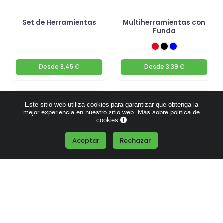
Set de Herramientas
Multiherramientas con
Funda
Desde
8.45 €
Desde
3.39 €
Este sitio web utiliza cookies para garantizar que obtenga la
mejor experiencia en nuestro sitio web.
Más sobre politica de
cookies
Aceptar
Rechazar
Multiherramientas
Boligrafo
multiherramienta con