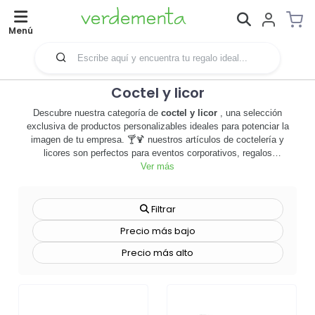
Menú
Coctel y licor
Descubre nuestra categoría de
coctel y licor
, una selección
exclusiva de productos personalizables ideales para potenciar la
imagen de tu empresa. 🍸🍹 nuestros artículos de coctelería y
licores son perfectos para eventos corporativos, regalos
promocionales o simplemente para dar un toque distintivo a tu
Ver más
negocio. cada producto está diseñado para ser un reflejo de tu
marca, con opciones de personalización que permiten añadir tu logo
o mensaje corporativo. además, nuestros licores de alta calidad
Filtrar
ofrecen una experiencia de sabor inigualable, convirtiéndose en el
Precio más bajo
regalo perfecto para clientes y socios comerciales. no sólo estarás
ofreciendo un producto de calidad, sino también creando una
Precio más alto
impresión duradera de tu marca. no esperes más, explora nuestra
categoría de
coctel y licor
y descubre cómo nuestros productos
pueden ayudarte a destacar en el mercado. ¡haz que tu marca sea
inolvidable con nuestros productos personalizables! 🥂🎉