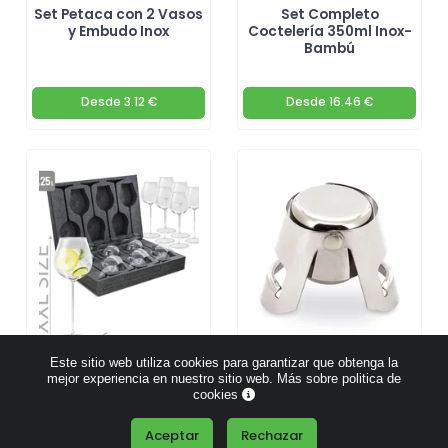
Set Petaca con 2 Vasos
Set Completo
y Embudo Inox
Coctelería 350ml Inox-
Bambú
Desde
3.12 €
Desde
16.46 €
Este sitio web utiliza cookies para garantizar que obtenga la
mejor experiencia en nuestro sitio web.
Más sobre politica de
Pack 6 Copas Cóctel
Tapón de Vacío
cookies
XXL
Conservación 7 días
Aceptar
Rechazar