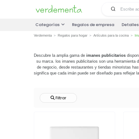
Categorías
Regalos de empresa
Detalle
Verdementa
Regalos para hogar
Artículos para la cocina
Ima
Descubre la amplia gama de
imanes publicitarios
disponi
su marca. los imanes publicitarios son una herramienta 
de negocio, desde restaurantes y tiendas minoristas has
significa que cada imán puede ser diseñado para reflejar 
aumentar su visibilidad. no pierdas la oportunidad de 
únic
Filtrar