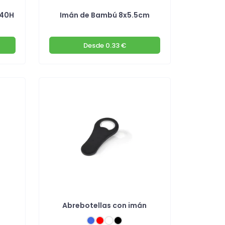
 40H
Imán de Bambú 8x5.5cm
Desde
0.33 €
Abrebotellas con imán