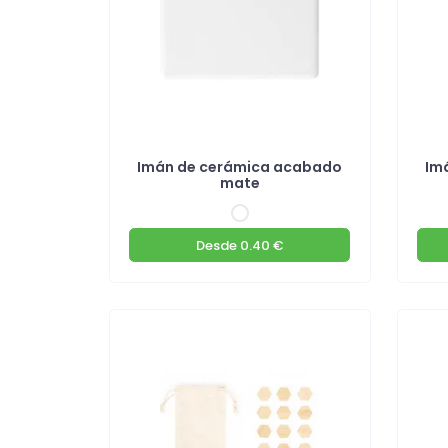
Imán de cerámica acabado
Im
mate
Desde
0.40 €