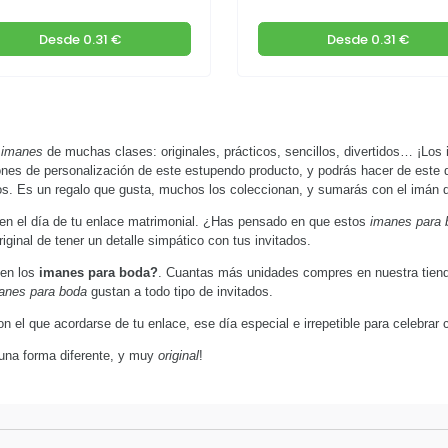
Desde
0.31 €
Desde
0.31 €
r
imanes
de muchas clases: originales, prácticos, sencillos, divertidos… ¡Los
ones de personalización de este estupendo producto, y podrás hacer de este 
os. Es un regalo que gusta, muchos los coleccionan, y sumarás con el imán de
en el día de tu enlace matrimonial. ¿Has pensado en que estos
imanes para 
ginal de tener un detalle simpático con tus invitados.
 en los
imanes para boda?
. Cuantas más unidades compres en nuestra tienda
nes para boda
gustan a todo tipo de invitados.
n el que acordarse de tu enlace, ese día especial e irrepetible para celebrar
una forma diferente, y muy
original
!