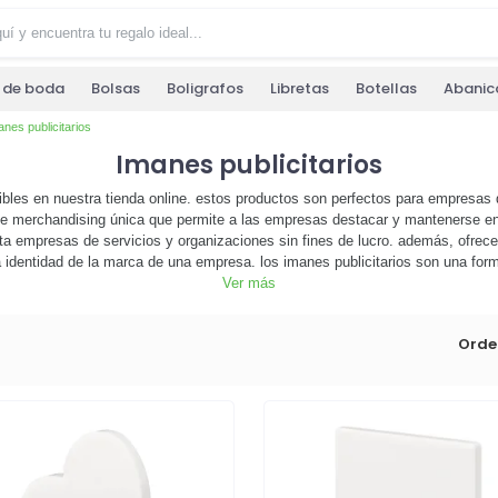
s de boda
Bolsas
Boligrafos
Libretas
Botellas
Abanic
nes publicitarios
Imanes publicitarios
bles en nuestra tienda online. estos productos son perfectos para empresas
de merchandising única que permite a las empresas destacar y mantenerse en l
ta empresas de servicios y organizaciones sin fines de lucro. además, ofrec
la identidad de la marca de una empresa. los imanes publicitarios son una fo
hacer que tu marca destaque. 🚀 explora nuestra selección de imanes publicit
Ver más
a y efectiva. ¡haz clic ahora para comenzar a personalizar tus imanes publicita
Orde