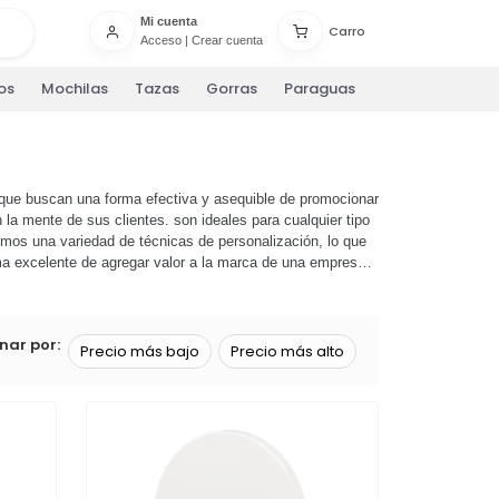
Mi cuenta
Carro
Acceso
|
Crear cuenta
os
Mochilas
Tazas
Gorras
Paraguas
 que buscan una forma efectiva y asequible de promocionar
a mente de sus clientes. son ideales para cualquier tipo
emos una variedad de técnicas de personalización, lo que
rma excelente de agregar valor a la marca de una empresa y
arios y comienza a promocionar tu negocio de una manera
rios!
nar por:
Precio más bajo
Precio más alto