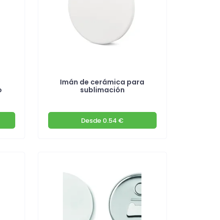
Imán de cerámica para
o
sublimación
Desde
0.54 €