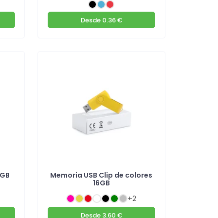
Desde
0.36 €
6GB
Memoria USB Clip de colores
16GB
+2
Desde
3.60 €