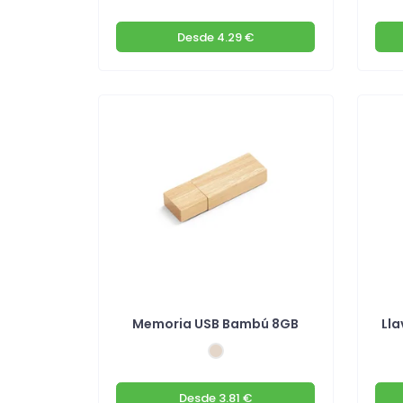
Desde
4.29 €
Memoria USB Bambú 8GB
Ll
Desde
3.81 €