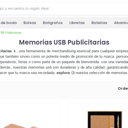
s de boda
Bolsas
Boligrafos
Libretas
Botellas
Abanic
B Publicitarias
Memorias USB Publicitarias
itarias
📱, una herramienta de merchandising esencial para cualquier empres
o que también sirven como un potente medio de promoción de tu marca. person
porativos, ferias o como parte de un paquete de bienvenida. con una varied
además, nuestras memorias usb son duraderas y de alta calidad, garantizando
hacer que tu marca sea recordada.
explora
🧐 nuestra selección de memorias 
Orde