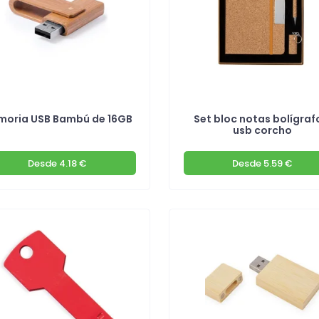
oria USB Bambú de 16GB
Set bloc notas bolígraf
usb corcho
Desde
4.18 €
Desde
5.59 €