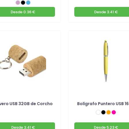
Desde
0.36 €
Desde
3.41 €
avero USB 32GB de Corcho
Bolígrafo Puntero USB 1
Desde
3.41 €
Desde
5.23 €