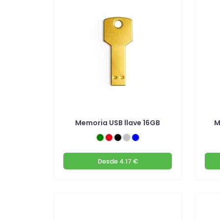
Memoria USB llave 16GB
M
Desde
4.17 €