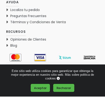
AYUDA
Localiza tu pedido
Preguntas Frecuentes
Términos y Condiciones de Venta
RECURSOS
Opiniones de Clientes
Blog
4.9
Este sitio web utiliza cookies para garantizar que obtenga la
Basado en 1767 opiniones >
mejor experiencia en nuestro sitio web.
Más sobre politica de
cookies
Aceptar
Rechazar
¿Tienes alguna pregunta?
© 2026 Verdementa.es - Todos los derechos reservados.