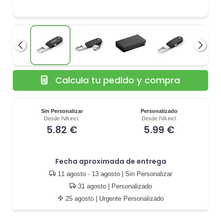
Anterior
Siguie
Calcula tu pedido y compra
Sin Personalizar
Personalizado
Desde IVA incl.
Desde IVA incl.
5.82 €
5.99 €
Fecha aproximada de entrega
11 agosto - 13 agosto
| Sin Personalizar
31 agosto
| Personalizado
25 agosto
| Urgente Personalizado