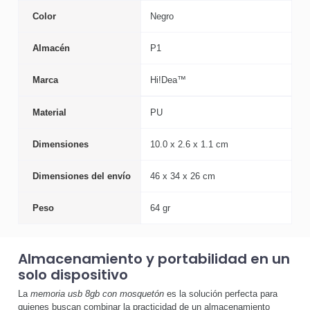
Color
Negro
Almacén
P1
Marca
Hi!Dea™
Material
PU
Dimensiones
10.0 x 2.6 x 1.1 cm
Dimensiones del envío
46 x 34 x 26 cm
Peso
64 gr
Almacenamiento y portabilidad en un
solo dispositivo
La
memoria usb 8gb con mosquetón
es la solución perfecta para
quienes buscan combinar la practicidad de un almacenamiento