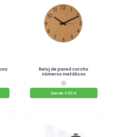
tosa
Reloj de pared corcho
números metálicos
Desde
4.55 €