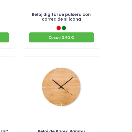
Reloj digital de pulsera con
correa de silicona
Desde
0.90 €
z LED
Reloj de Pared Bambú