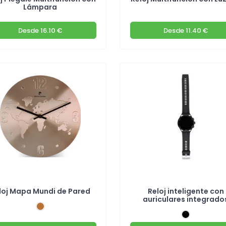
Lámpara
Desde
16.10 €
Desde
11.40 €
loj Mapa Mundi de Pared
Reloj inteligente con
auriculares integrado