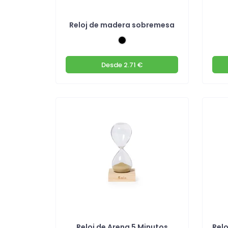
Reloj de madera sobremesa
Desde
2.71 €
Reloj de Arena 5 Minutos
Relo