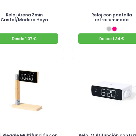
Reloj Arena 3min
Reloj con pantalla
Cristal/Madera Haya
retroiluminada
Desde
1.37 €
Desde
1.34 €
j Plegale Multifunción con
Reloj Multifunción con Lu