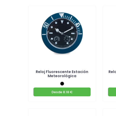
Reloj Fluorescente Estación
Rel
Meteorológica
Desde
8.18 €