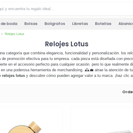
s de boda
Bolsas
Boligrafos
Libretas
Botellas
Abanic
Relojes Lotus
Relojes Lotus
una categoría que combina elegancia, funcionalidad y personalización. los re
 de promoción efectiva para tu empresa. cada pieza está diseñada con precisió
te en el accesorio perfecto para cualquier ocasión. pero lo que realmente dis
s en una poderosa herramienta de merchandising. 🕰️💼 atrae la atención de tu
de
relojes lotus
y descubre cómo pueden agregar valor a tu marca. ¡haz clic a
Orde