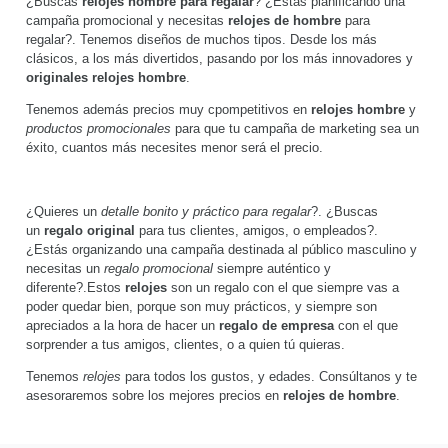
¿Buscas
relojes hombre para regalar
? ¿Estás planificando una
campaña promocional y necesitas
relojes de hombre
para
regalar?. Tenemos diseños de muchos tipos. Desde los más
clásicos, a los más divertidos, pasando por los más innovadores y
originales relojes hombre
.
Tenemos además precios muy cpompetitivos en
relojes hombre
y
productos promocionales
para que tu campaña de marketing sea un
éxito, cuantos más necesites menor será el precio.
¿Quieres un
detalle bonito y práctico para regalar
?. ¿Buscas
un
regalo original
para tus clientes, amigos, o empleados?.
¿Estás organizando una campaña destinada al público masculino y
necesitas un
regalo promocional
siempre auténtico y
diferente?.Estos
relojes
son un regalo con el que siempre vas a
poder quedar bien, porque son muy prácticos, y siempre son
apreciados a la hora de hacer un
regalo de empresa
con el que
sorprender a tus amigos, clientes, o a quien tú quieras.
Tenemos
relojes
para todos los gustos, y edades. Consúltanos y te
asesoraremos sobre los mejores precios en
relojes de hombre
.