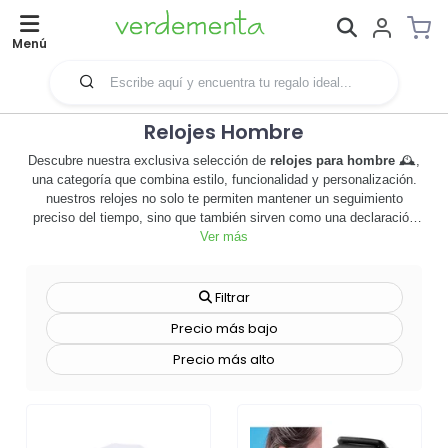
Menú
Relojes Hombre
Descubre nuestra exclusiva selección de
relojes para hombre
🕰️,
una categoría que combina estilo, funcionalidad y personalización.
nuestros relojes no solo te permiten mantener un seguimiento
preciso del tiempo, sino que también sirven como una declaración
de estilo audaz. diseñados para el hombre moderno, estos relojes
Ver más
son el complemento perfecto para cualquier atuendo, ya sea formal
o casual. además, ofrecemos opciones de personalización para que
puedas agregar el logotipo de tu empresa, convirtiendo estos relojes
Filtrar
en una potente herramienta de merchandising. imagina a tus
Precio más bajo
clientes y empleados luciendo con orgullo tu marca en sus
muñecas, es una forma efectiva de aumentar la visibilidad de tu
Precio más alto
marca. además, nuestros relojes son duraderos y cuentan con una
garantía de calidad, lo que significa que son una inversión que vale
la pena. no esperes más, explora nuestra colección de
relojes para
hombre
y descubre cómo pueden agregar valor a tu marca. ¡haz clic
ahora y comienza a personalizar tus relojes hoy mismo!