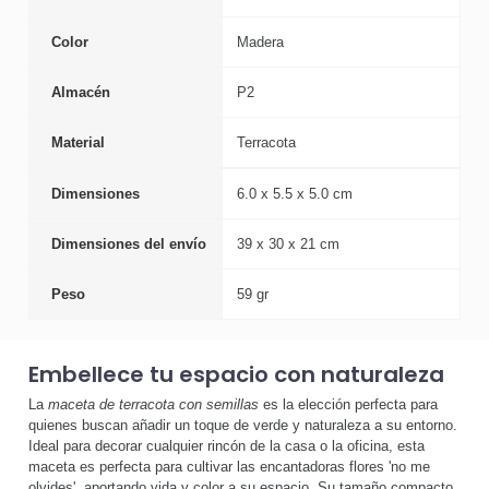
Color
Madera
Almacén
P2
Material
Terracota
Dimensiones
6.0 x 5.5 x 5.0 cm
Dimensiones del envío
39 x 30 x 21 cm
Peso
59 gr
Embellece tu espacio con naturaleza
La
maceta de terracota con semillas
es la elección perfecta para
quienes buscan añadir un toque de verde y naturaleza a su entorno.
Ideal para decorar cualquier rincón de la casa o la oficina, esta
maceta es perfecta para cultivar las encantadoras flores 'no me
olvides', aportando vida y color a su espacio. Su tamaño compacto