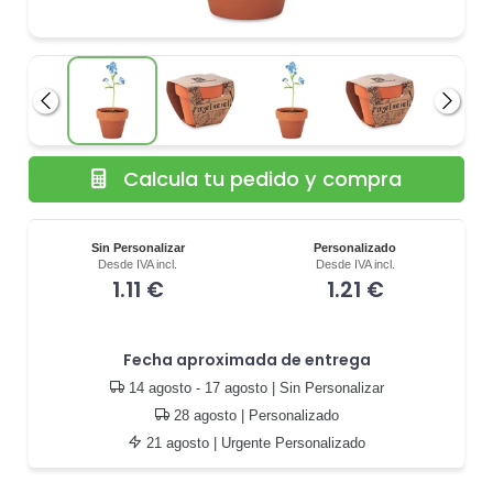
Anterior
Siguie
Calcula tu pedido y compra
Sin Personalizar
Personalizado
Desde IVA incl.
Desde IVA incl.
1.11 €
1.21 €
Fecha aproximada de entrega
14 agosto - 17 agosto
| Sin Personalizar
28 agosto
| Personalizado
21 agosto
| Urgente Personalizado