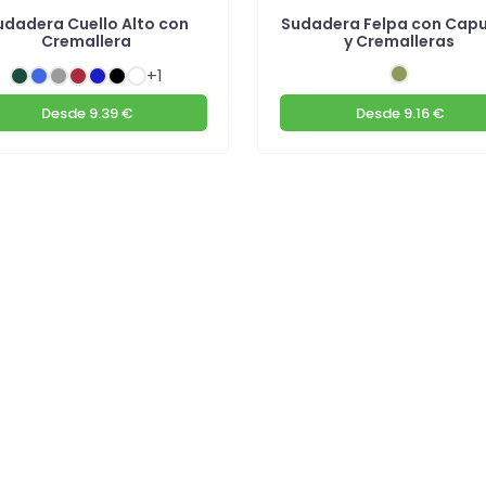
udadera Cuello Alto con
Sudadera Felpa con Cap
Cremallera
y Cremalleras
+1
Desde
9.39 €
Desde
9.16 €