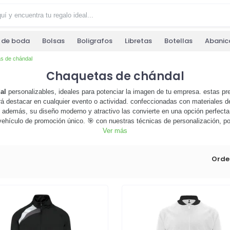
s de boda
Bolsas
Boligrafos
Libretas
Botellas
Abanic
s de chándal
Chaquetas de chándal
al
personalizables, ideales para potenciar la imagen de tu empresa. estas p
rá destacar en cualquier evento o actividad. confeccionadas con materiales d
. además, su diseño moderno y atractivo las convierte en una opción perfecta
vehículo de promoción único. 🎯 con nuestras técnicas de personalización, po
a gama de chaquetas de chándal y descubre cómo pueden ayudarte a llevar tu 
Ver más
diseñar la chaqueta de chándal perfecta para tu empresa! 🚀
Orde