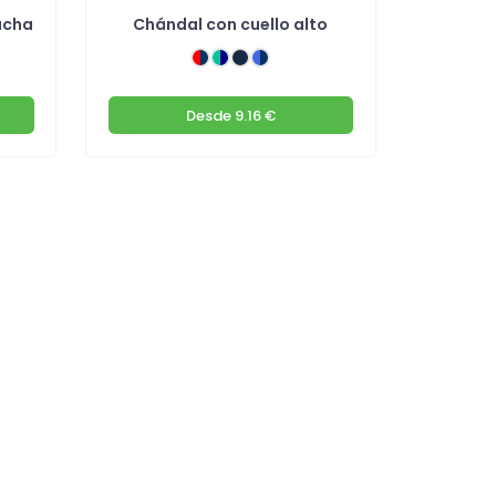
ucha
Chándal con cuello alto
Desde
9.16 €