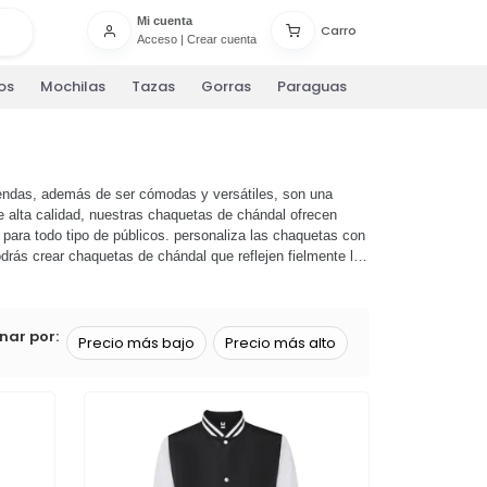
Mi cuenta
Carro
Acceso
|
Crear cuenta
os
Mochilas
Tazas
Gorras
Paraguas
rendas, además de ser cómodas y versátiles, son una
e alta calidad, nuestras chaquetas de chándal ofrecen
 para todo tipo de públicos. personaliza las chaquetas con
drás crear chaquetas de chándal que reflejen fielmente la
marca al siguiente nivel. ¡haz clic ahora y comienza a
nar por:
Precio más bajo
Precio más alto