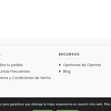
A
RECURSOS
liza tu pedido
Opiniones de Clientes
untas Frecuentes
Blog
inos y Condiciones de Venta
es para garantizar que obtenga la mejor experiencia en nuestro sitio web.
Más 