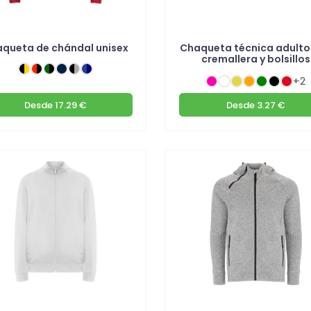
queta de chándal unisex
Chaqueta técnica adulto
cremallera y bolsillos
+2
Desde
17.29 €
Desde
3.27 €