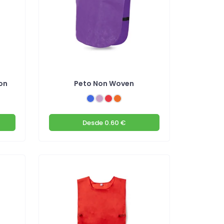
on
Peto Non Woven
Desde
0.60 €