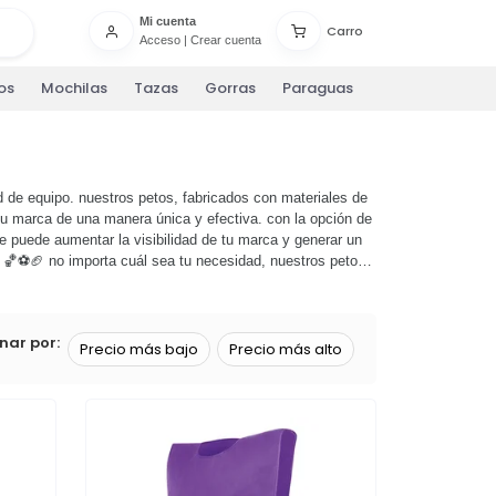
Mi cuenta
Carro
Acceso
|
Crear cuenta
os
Mochilas
Tazas
Gorras
Paraguas
d de equipo. nuestros petos, fabricados con materiales de
su marca de una manera única y efectiva. con la opción de
 puede aumentar la visibilidad de tu marca y generar un
🏀⚽️🏈 no importa cuál sea tu necesidad, nuestros petos
s y descubre cómo pueden ayudarte a llevar tu marca al
nar por:
Precio más bajo
Precio más alto