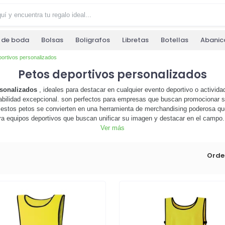
s de boda
Bolsas
Boligrafos
Libretas
Botellas
Abanic
ortivos personalizados
Petos deportivos personalizados
rsonalizados
, ideales para destacar en cualquier evento deportivo o activida
rabilidad excepcional. son perfectos para empresas que buscan promocionar 
, estos petos se convierten en una herramienta de merchandising poderosa que
a equipos deportivos que buscan unificar su imagen y destacar en el campo. 
no esperes más! explora nuestra selección de petos deportivos personalizado
Ver más
siguiente nivel.
¡haz tu pedido hoy y comienza a destacar!
Orde