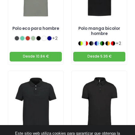
Polo eco para hombre
Polo manga bicolor
hombre
+2
+2
Desde
10.84 €
Desde
5.36 €
Este sitio web utiliza cookies para garantizar que obtenga la