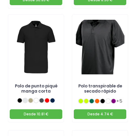
Desde
30.85 €
Desde
8.56 €
Polo de punto piqué
Polo transpirable de
manga corta
secado rápido
+5
Desde
10.81 €
Desde
4.74 €