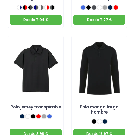
Desde
7.94 €
Desde
7.77 €
Polo jersey transpirable
Polo manga larga
hombre
Desde
3.99 €
Desde
18.97 €