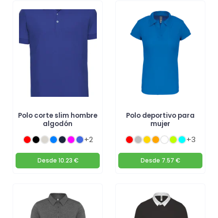
Polo corte slim hombre
Polo deportivo para
algodón
mujer
+2
+3
Desde
10.23 €
Desde
7.57 €