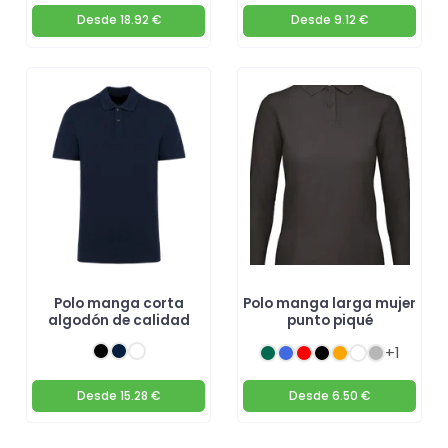
Desde
18.92 €
Desde
9.12 €
Polo manga corta
Polo manga larga mujer
algodón de calidad
punto piqué
+1
Desde
15.28 €
Desde
6.50 €