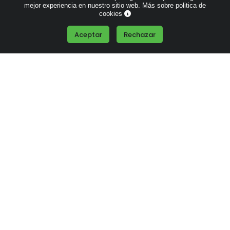
mejor experiencia en nuestro sitio web.
Más sobre politica de
Polo algodón orgánico
Polo atemporal manga
cookies
para hombre
corta hombre
Aceptar
Rechazar
+8
+5
Desde
12.64 €
Desde
6.69 €
Polo mujer manga
Polo con botón a
corta atemporal
presión transpirable