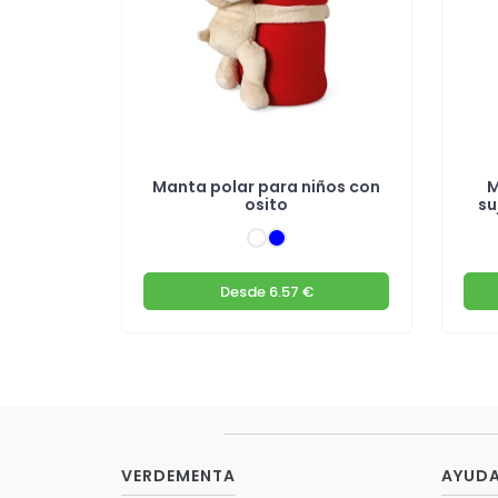
Manta polar para niños con
M
osito
su
Desde
6.57 €
VERDEMENTA
AYUD