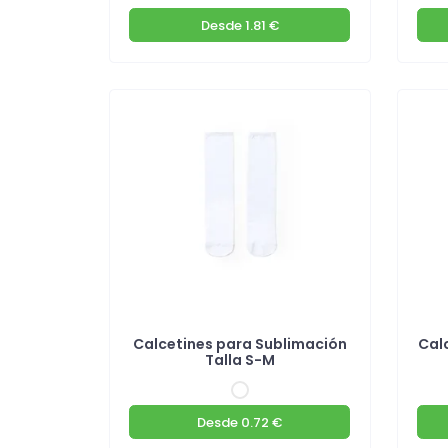
Desde
1.81 €
Calcetines para Sublimación
Cal
Talla S-M
Desde
0.72 €