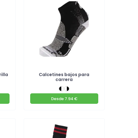
illa
Calcetines bajos para
carrera
Desde
7.94 €