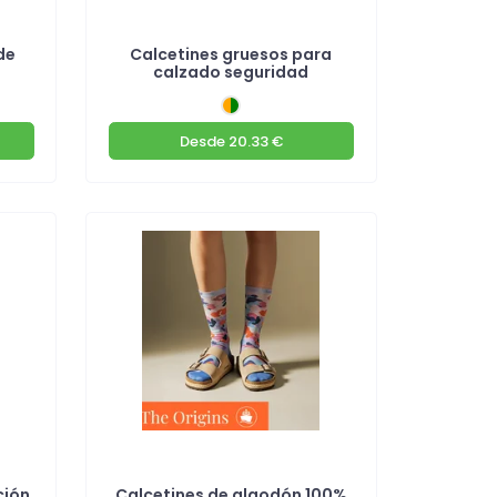
de
Calcetines gruesos para
calzado seguridad
Desde
20.33 €
ción
Calcetines de algodón 100%