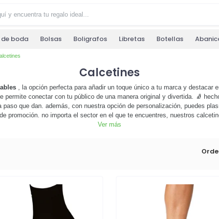
s de boda
Bolsas
Boligrafos
Libretas
Botellas
Abanic
alcetines
Calcetines
zables
, la opción perfecta para añadir un toque único a tu marca y destacar
e permite conectar con tu público de una manera original y divertida. 🧦 hec
ada paso que dan. además, con nuestra opción de personalización, puedes plas
de promoción. no importa el sector en el que te encuentres, nuestros calcetin
Ver más
arca
y crear una conexión duradera con tus clientes. no esperes más, explor
pueden transformar tu estrategia de merchandising. ¡haz tu pedido ahora!
Orde