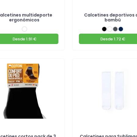
alcetines multideporte
Calcetines deportivos 
ergonómicos
bambú
Desde
1.91 €
Desde
1.72 €
cetines cortos pack de 3
Calcetines para Sublima