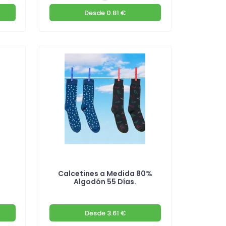
Desde
0.81 €
Calcetines a Medida 80%
Algodón 55 Días.
Desde
3.61 €