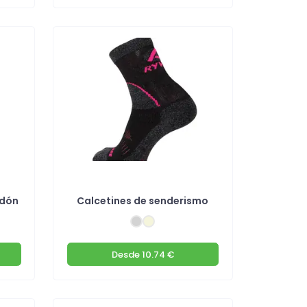
odón
Calcetines de senderismo
Desde
10.74 €