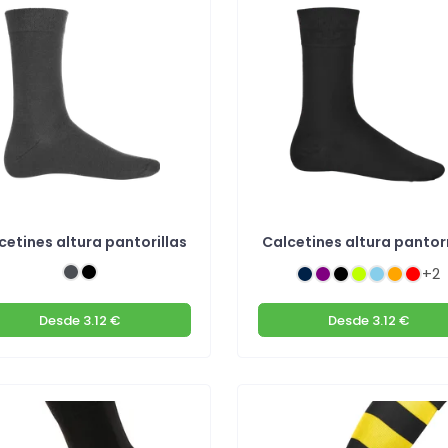
cetines altura pantorillas
Calcetines altura pantorr
+2
Desde
3.12 €
Desde
3.12 €