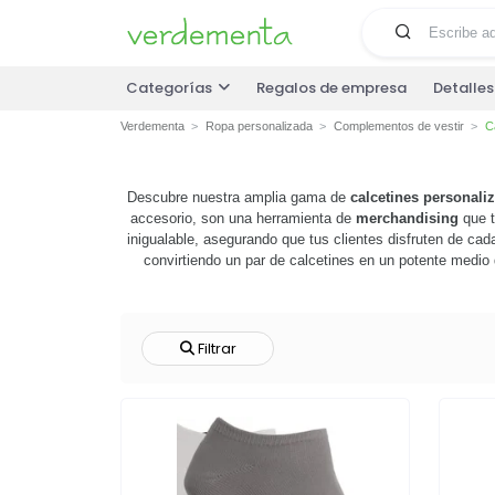
Categorías
Regalos de empresa
Detalle
Verdementa
Ropa personalizada
Complementos de vestir
C
Descubre nuestra amplia gama de
calcetines personali
accesorio, son una herramienta de
merchandising
que t
inigualable, asegurando que tus clientes disfruten de c
convirtiendo un par de calcetines en un potente medio 
empresa. aprovecha esta oportunidad para
impulsar tu m
Filtrar