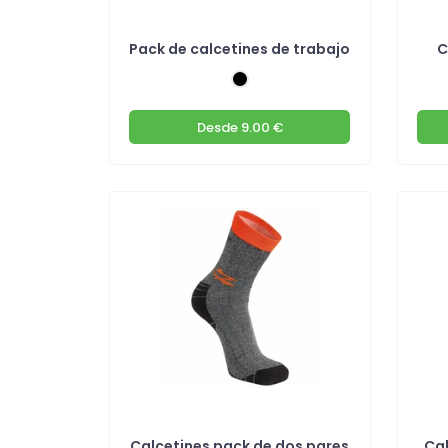
Pack de calcetines de trabajo
C
Desde
9.00 €
Calcetines pack de dos pares
Cal