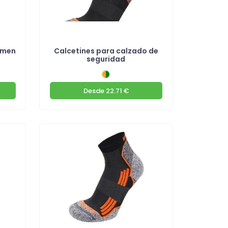
imen
Calcetines para calzado de
seguridad
Desde
22.71 €