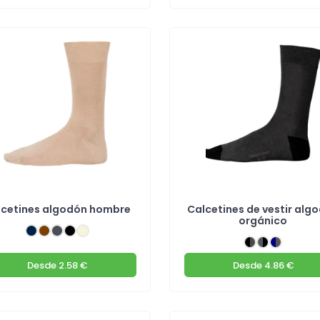
lcetines algodón hombre
Calcetines de vestir alg
orgánico
Desde
2.58 €
Desde
4.86 €