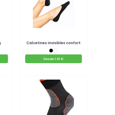
g
Calcetines invisibles confort
Desde
1.91 €