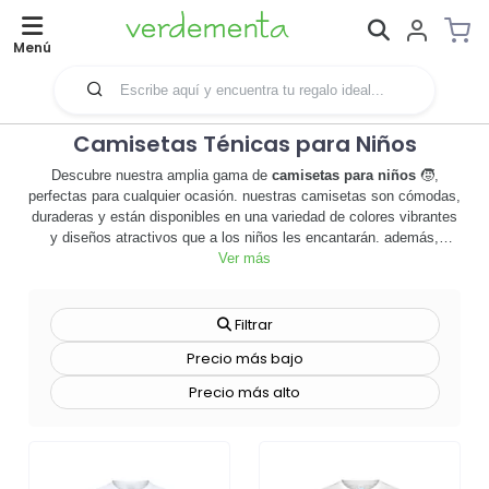
Menú
Camisetas Ténicas para Niños
Descubre nuestra amplia gama de
camisetas para niños
🧒,
perfectas para cualquier ocasión. nuestras camisetas son cómodas,
duraderas y están disponibles en una variedad de colores vibrantes
y diseños atractivos que a los niños les encantarán. además,
ofrecemos la opción de personalizarlas con el logotipo o el mensaje
Ver más
de tu empresa, convirtiéndolas en una herramienta de
merchandising efectiva que puede aumentar la visibilidad de tu
marca. las camisetas personalizadas son una forma divertida y
Filtrar
creativa de promocionar tu negocio, y son un regalo que los niños
Precio más bajo
disfrutarán y usarán una y otra vez. no importa si estás buscando
camisetas para un evento especial, para un equipo deportivo o
Precio más alto
simplemente para el uso diario, nuestras camisetas para niños son
la elección perfecta.
¡explora nuestra colección ahora y
encuentra la camiseta perfecta para los pequeños de la casa!
🛍️