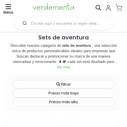
Menú
Sets de aventura
Descubre nuestra categoría de
sets de aventura
, una selección
única de productos personalizables ideales para empresas que
buscan destacar y promocionar su marca de una manera
innovadora y emocionante. 🌲🏕️ cada set está diseñado para
proporcionar una experiencia de aventura completa, desde brújulas
Ver más
personalizadas hasta cantimploras y navajas suizas con el logo de
tu empresa. estos sets no solo son útiles, sino que también añaden
un valor inmenso a tu marca, creando una conexión emocional con
Filtrar
tus clientes cada vez que se embarcan en una nueva aventura. los
Precio más bajo
productos dentro de esta categoría son perfectos para empresas
orientadas al aire libre, deportes extremos o turismo de aventura.
Precio más alto
además, ofrecemos diversas técnicas de personalización para que
cada producto refleje fielmente la identidad de tu marca. no esperes
más, explora nuestros
sets de aventura
y comienza a crear
recuerdos inolvidables con tus clientes. ¡atrévete a vivir la aventura
con tu marca! 🚀