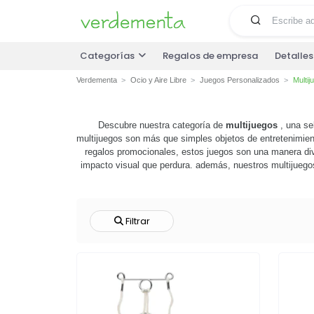
Categorías
Regalos de empresa
Detalle
Verdementa
Ocio y Aire Libre
Juegos Personalizados
Multij
Descubre nuestra categoría de
multijuegos
, una se
multijuegos son más que simples objetos de entretenimient
regalos promocionales, estos juegos son una manera div
impacto visual que perdura. además, nuestros multijuegos s
objetivo, nuestros multijuegos son una opción versátil 
productos pueden ayudart
Filtrar