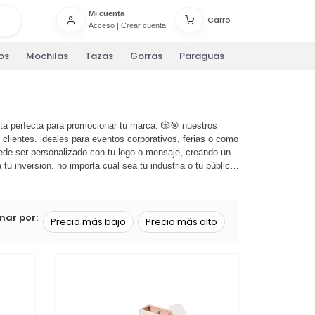
Mi cuenta
Carro
Acceso
|
Crear cuenta
os
Mochilas
Tazas
Gorras
Paraguas
ta perfecta para promocionar tu marca. 🎲🎯 nuestros
clientes. ideales para eventos corporativos, ferias o como
ede ser personalizado con tu logo o mensaje, creando un
tu inversión. no importa cuál sea tu industria o tu público
nuestra categoría de
multijuegos
y descubre cómo estos
us multijuegos hoy mismo!
nar por:
Precio más bajo
Precio más alto