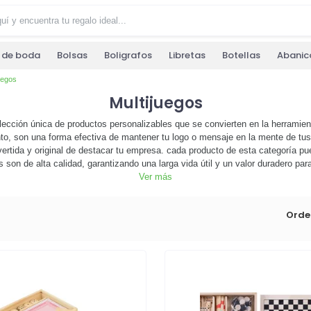
s de boda
Bolsas
Boligrafos
Libretas
Botellas
Abanic
uegos
Multijuegos
lección única de productos personalizables que se convierten en la herramien
o, son una forma efectiva de mantener tu logo o mensaje en la mente de tus 
ertida y original de destacar tu empresa. cada producto de esta categoría pu
on de alta calidad, garantizando una larga vida útil y un valor duradero para 
y efectiva para aumentar la visibilidad de tu marca. no esperes más, explora 
Ver más
e a destacar en el mercado. 🚀 ¡haz clic ahora y comienza a personalizar t
Orde