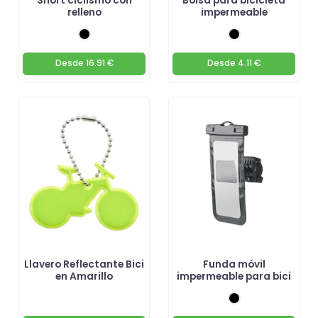
Short ciclismo con
Bolsa para bicicleta
relleno
impermeable
Desde
16.91 €
Desde
4.11 €
Llavero Reflectante Bici
Funda móvil
en Amarillo
impermeable para bici