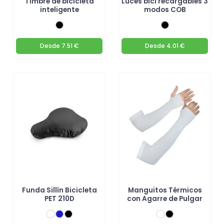
Timbre de bicicleta
Luces bici recargables 3
inteligente
modos COB
Desde
7.51 €
Desde
4.01 €
Funda Sillín Bicicleta
Manguitos Térmicos
PET 210D
con Agarre de Pulgar