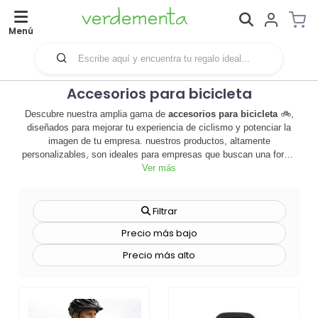
Menú
Accesorios para bicicleta
Descubre nuestra amplia gama de
accesorios para bicicleta
🚲,
diseñados para mejorar tu experiencia de ciclismo y potenciar la
imagen de tu empresa. nuestros productos, altamente
personalizables, son ideales para empresas que buscan una forma
innovadora y ecológica de promocionar su marca. desde luces de
Ver más
seguridad hasta timbres personalizados, cada accesorio puede
convertirse en una potente herramienta de merchandising que refleja
los valores de tu empresa. los accesorios para bicicleta no solo
Filtrar
aumentan la funcionalidad y seguridad de tu bicicleta, sino que
Precio más bajo
también te permiten expresar tu identidad de marca de una manera
única y visible. con nuestra variedad de técnicas de
Precio más alto
personalización, puedes plasmar tu logotipo o mensaje en cada
producto, creando un impacto duradero en cada paseo. no esperes
más, explora nuestra categoría de accesorios para bicicleta y
descubre cómo puedes transformar cada viaje en una oportunidad
de promoción. 🚀
¡haz clic aquí y empieza a personalizar tus