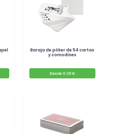
apel
Baraja de póker de 54 cartas
y comodines
Desde
0.29 €