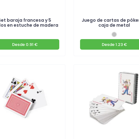
Set baraja francesa y 5
Juego de cartas de póke
os en estuche de madera
caja de metal
Desde
0.91 €
Desde
1.23 €