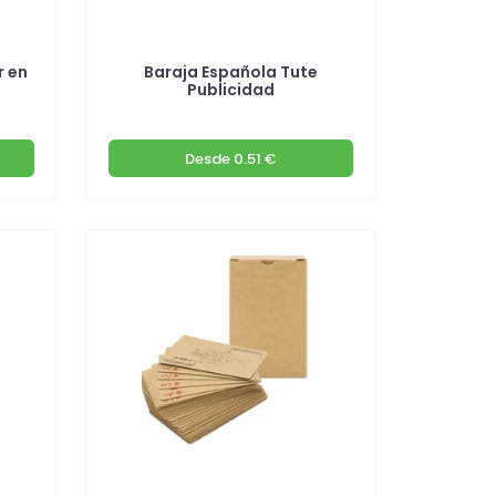
r en
Baraja Española Tute
Publicidad
Desde
0.51 €